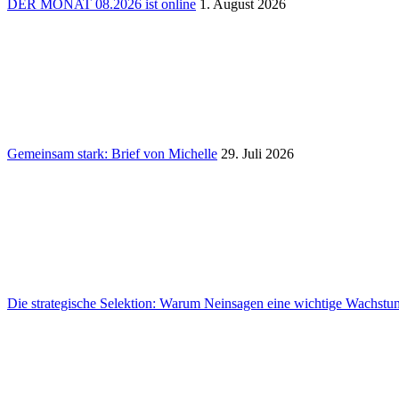
DER MONAT 08.2026 ist online
1. August 2026
Gemeinsam stark: Brief von Michelle
29. Juli 2026
Die stra­te­gi­sche Selek­tion: Warum Nein­sagen eine wich­tige Wachs­tums