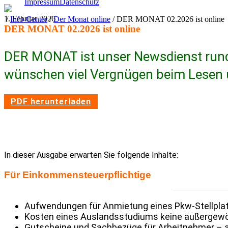
Impressum
Datenschutz
1. Februar 2026
/
Info-Center
/
Der Monat online
/
DER MONAT 02.2026 ist online
DER MONAT 02.2026 ist online
DER MONAT ist unser News­dienst rund 
wünschen viel Vergnügen beim Lesen un
PDF herun­ter­laden
In dieser Ausgabe erwarten Sie folgende Inhalte:
Für Einkom­men­steu­er­pflich­tige
Aufwen­dungen für Anmie­tung eines Pkw-Stell­pla
Kosten eines Auslands­stu­diums keine außer­ge­wö
Gutscheine und Sach­be­züge für Arbeit­nehmer – akt