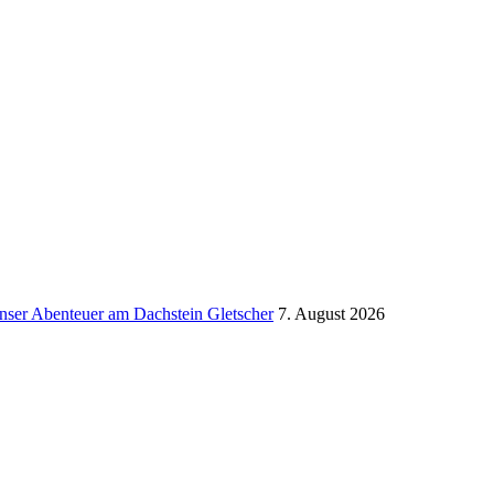
ser Aben­teuer am Dach­stein Glet­scher
7. August 2026