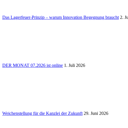
Das Lager­feuer-Prinzip – warum Inno­va­tion Begeg­nung braucht
2. J
DER MONAT 07.2026 ist online
1. Juli 2026
Weichen­stel­lung für die Kanzlei der Zukunft
29. Juni 2026