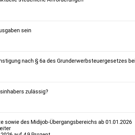
aus­gaben sein
üns­ti­gung nach § 6a des Grund­er­werb­steu­er­ge­setzes 
in­ha­bers zulässig?
e sowie des Midijob-Über­gangs­be­reichs ab 01.01.2026
eiter
hr 2026 auf 4,9 Prozent