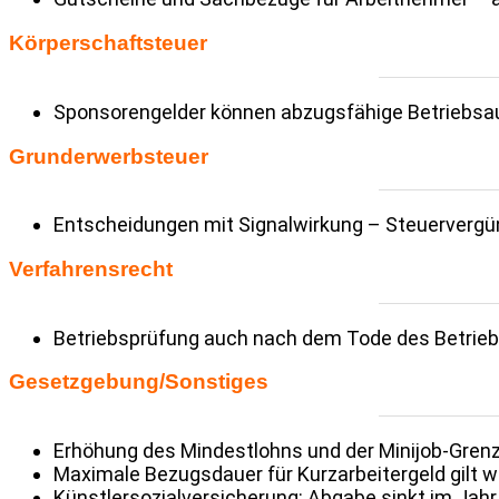
Körper­schaft­steuer
Spon­so­ren­gelder können abzugs­fä­hige Betriebs­
Grund­er­werb­steuer
Entschei­dungen mit Signal­wir­kung – Steu­er­ver­g
Verfah­rens­recht
Betriebs­prü­fung auch nach dem Tode des Betriebs­
Gesetz­ge­bung
/
Sons­tiges
Erhö­hung des Mindest­lohns und der Minijob-Grenz
Maxi­male Bezugs­dauer für Kurz­ar­bei­ter­geld gilt w
Künst­ler­so­zi­al­ver­si­che­rung: Abgabe sinkt im Ja