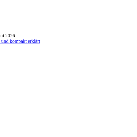
uni 2026
h und kompakt erklärt
sweites Netzwerk eigenständige
. Nutzen auch Sie die Vorteile
lernen Sie Ihre nächstgelegene