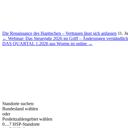
Die Renais­sance des Hapti­schen – Vertrauen lässt sich anfassen
11. J
Beitragsnavigation
← Webinar: Das Steu­er­jahr 2026 im Griff – Ände­rungen verständ­lic
DAS QUARTAL 1.2026 aus Worms ist online →
Die HSP GRUPPE ist ein bunde
Steuerberatungskanzleien
Steuerberatung und 
Standorte suchen:
Bundesland wählen
oder
Postleitzahlengebiet wählen
0....
7 HSP-Standorte