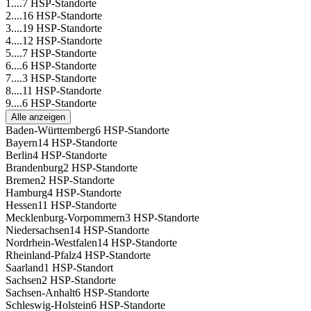
1....
7 HSP-Standorte
2....
16 HSP-Standorte
3....
19 HSP-Standorte
4....
12 HSP-Standorte
5....
7 HSP-Standorte
6....
6 HSP-Standorte
7....
3 HSP-Standorte
8....
11 HSP-Standorte
9....
6 HSP-Standorte
Alle anzeigen
Baden-Württemberg
6 HSP-Standorte
Bayern
14 HSP-Standorte
Berlin
4 HSP-Standorte
Brandenburg
2 HSP-Standorte
Bremen
2 HSP-Standorte
Hamburg
4 HSP-Standorte
Hessen
11 HSP-Standorte
Mecklenburg-Vorpommern
3 HSP-Standorte
Niedersachsen
14 HSP-Standorte
Nordrhein-Westfalen
14 HSP-Standorte
Rheinland-Pfalz
4 HSP-Standorte
Saarland
1 HSP-Standort
Sachsen
2 HSP-Standorte
Sachsen-Anhalt
6 HSP-Standorte
Schleswig-Holstein
6 HSP-Standorte