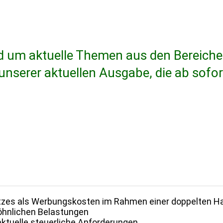
um aktu­elle Themen aus den Berei­chen
serer aktu­ellen Ausgabe, die ab sofort
tzes als Werbungs­kosten im Rahmen einer doppelten Hau
hn­li­chen Belas­tungen
u­elle steu­er­liche Anfor­de­rungen