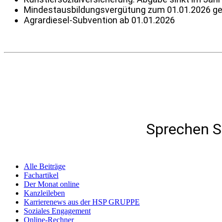
Mindest­aus­bil­dungs­ver­gü­tung zum 01.01.2026 g
Agrar­diesel-Subven­tion ab 01.01.2026
Spre­chen S
Alle Beiträge
Fach­ar­tikel
Der Monat online
Kanz­lei­leben
Karrie­renews aus der HSP GRUPPE
Soziales Enga­ge­ment
Online-Rechner