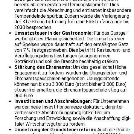
bereits ab dem ersten Entfer­nungs­ki­lo­meter. Dies
verein­facht die Abrech­nung und entlastet insbe­son­dere
Fern­pen­delnde spürbar. Zudem wurde die Verlän­ge­rung
der Kfz-Steu­er­be­freiung für reine Elek­tro­fahr­zeuge bis
2030 bespro­chen.
Umsatz­steuer in der Gastro­nomie:
Für das Gast­ge­
werbe gibt es Planungs­si­cher­heit: Die Umsatz­steuer
auf Speisen wurde dauer­haft auf den ermä­ßigten Satz
von 7 % fest­ge­schrieben. Dies betrifft Restau­rant- und
Verpfle­gungs­dienst­leis­tungen (ausge­nommen
Getränke) und soll die Branche nach­haltig stärken.
Stär­kung des Ehren­amts:
Um das gesell­schaft­liche
Enga­ge­ment zu fördern, wurden die Übungs­leiter- und
Ehren­amts­pau­schalen ange­hoben. Übungs­lei­tende
können nun bis zu 3.300 Euro (statt bisher 3.000 Euro)
steu­er­frei erhalten, die Ehren­amts­pau­schale stieg auf
960 Euro.
Inves­ti­tionen und Abschrei­bungen:
Für Unter­nehmen
wurden neue Inves­ti­ti­ons­an­reize disku­tiert, darunter
verbes­serte Abschrei­bungs­mög­lich­keiten, um
Forschung und Entwick­lung sowie die Anschaf­fung digi­
taler Wirt­schafts­güter zu fördern.
Umset­zung der Grund­steu­er­re­form:
Auch die Grund­