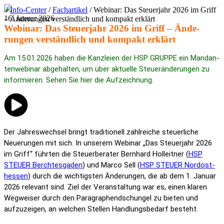
/
Info-Center
/
Fachartikel
/
Webinar: Das Steu­er­jahr 2026 im Griff
16. Januar 2026
– Ände­rungen verständ­lich und kompakt erklärt
Webinar: Das Steu­er­jahr 2026 im Griff – Ände­
rungen verständ­lich und kompakt erklärt
Am 15.01.2026 haben die Kanz­leien der HSP GRUPPE ein Mandan­
ten­web­inar abge­halten, um über aktu­elle Steu­er­än­de­rungen zu
infor­mieren. Sehen Sie hier die Aufzeich­nung.
Der Jahres­wechsel bringt tradi­tio­nell zahl­reiche steu­er­liche
Neue­rungen mit sich. In unserem Webinar „Das Steu­er­jahr 2026
im Griff“ führten die Steuer­berater Bern­hard Holleitner (
HSP
STEUER Berch­tes­gaden
) und Marco Sell (
HSP STEUER Nord­ost­
hessen
) durch die wich­tigsten Ände­rungen, die ab dem 1. Januar
2026 rele­vant sind. Ziel der Veran­stal­tung war es, einen klaren
Wegweiser durch den Para­gra­phen­dschungel zu bieten und
aufzu­zeigen, an welchen Stellen Hand­lungs­be­darf besteht.