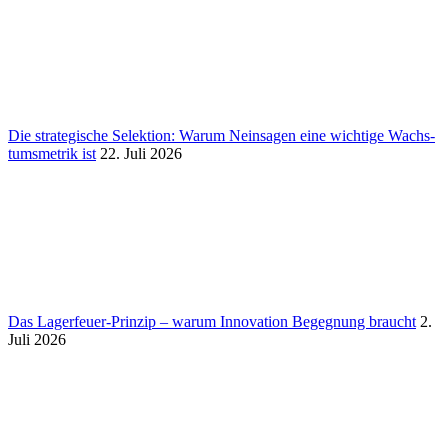
Die stra­te­gi­sche Selek­tion: Warum Nein­sagen eine wich­tige Wachs­
tums­me­trik ist
22. Juli 2026
Das Lager­feuer-Prinzip – warum Inno­va­tion Begeg­nung braucht
2.
Juli 2026