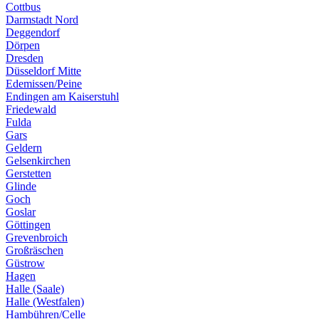
Cottbus
Darmstadt Nord
Deggendorf
Dörpen
Dresden
Düsseldorf Mitte
Edemissen/Peine
Endingen am Kaiserstuhl
Friedewald
Fulda
Gars
Geldern
Gelsenkirchen
Gerstetten
Glinde
Goch
Goslar
Göttingen
Grevenbroich
Großräschen
Güstrow
Hagen
Halle (Saale)
Halle (Westfalen)
Hambühren/Celle