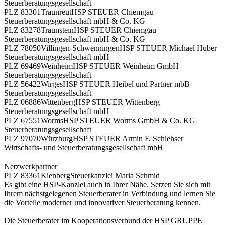
Steuerberatungsgesellschaft
PLZ 83301
Traunreut
HSP STEUER Chiemgau
Steuerberatungsgesellschaft mbH & Co. KG
PLZ 83278
Traunstein
HSP STEUER Chiemgau
Steuerberatungsgesellschaft mbH & Co. KG
PLZ 78050
Villingen-Schwenningen
HSP STEUER Michael Huber
Steuerberatungsgesellschaft mbH
PLZ 69469
Weinheim
HSP STEUER Weinheim GmbH
Steuerberatungsgesellschaft
PLZ 56422
Wirges
HSP STEUER Heibel und Partner mbB
Steuerberatungsgesellschaft
PLZ 06886
Wittenberg
HSP STEUER Wittenberg
Steuerberatungsgesellschaft mbH
PLZ 67551
Worms
HSP STEUER Worms GmbH & Co. KG
Steuerberatungsgesellschaft
PLZ 97070
Würzburg
HSP STEUER Armin F. Schiehser
Wirtschafts- und Steuerberatungsgesellschaft mbH
Netzwerkpartner
PLZ 83361
Kienberg
Steuerkanzlei Maria Schmid
Es gibt eine HSP-Kanzlei auch in Ihrer Nähe. Setzen Sie sich mit
Ihrem nächstgelegenen Steuerberater in Verbindung und lernen Sie
die Vorteile moderner und innovativer Steuerberatung kennen.
Die Steuerberater im Kooperationsverbund der HSP GRUPPE