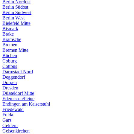
Berlin Nordost
Berlin Südost
Berlin Südwest
Berlin West
Bielefeld Mitte
Bismark
Brake
Bramsche
Bremen
Bremen Mitte
Büchen
Coburg
Cottbus
Darmstadt Nord
Deggendorf
Dörpen
Dresden
Düsseldorf Mitte
Edemissen/Peine
Endingen am Kaiserstuhl
Friedewald
Fulda
Gars
Geldern
Gelsenkirchen