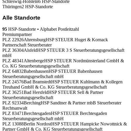
Schleswig-Holstein
6 HSP-Standorte
Thüringen
2 HSP-Standorte
Alle Standorte
95
HSP-Standorte
•
Alphabet
Postleitzahl
Premiumpartner
PLZ 22926
Ahrensburg
HSP STEUER Huget & Kornack
Partnerschaft Steuerberater
PLZ 36304
Alsfeld
HSP STEUER 3 S Steuerberatungsgesellschaft
mbH
PLZ 48341
Altenberge
HSP STEUER Nordmünsterland GmbH &
Co. KG Steuerberatungsgesellschaft
PLZ 64832
Babenhausen
HSP STEUER Babenhausen
Steuerberatungsgesellschaft mbH
PLZ 24576
Bad Bramstedt
HSP STEUER Kuhlmann & Kollegen
Treuhand GmbH & Co. KG Steuerberatungsgesellschaft
PLZ 36251
Bad Hersfeld
HSP STEUER Sell & Partner
Steuerberatungsgesellschaft
PLZ 92334
Berching
HSP Sandtner & Partner mbB Steuerberater
Rechtsanwalt
PLZ 83471
Berchtesgaden
HSP STEUER Berchtesgaden
Steuerberatungsgesellschaft mbH
PLZ 13088
Berlin Nordost
HSP STEUER Hampicke Nowottnick &
Partner GmbH & Co. KG Steuerberatungsgesellschaft