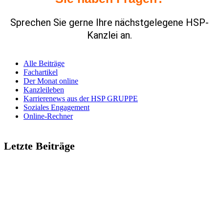
Spre­chen Sie gerne Ihre nächst­ge­le­gene HSP-
Kanzlei an.
Alle Beiträge
Fach­ar­tikel
Der Monat online
Kanz­lei­leben
Karrie­renews aus der HSP GRUPPE
Soziales Enga­ge­ment
Online-Rechner
Letzte Beiträge