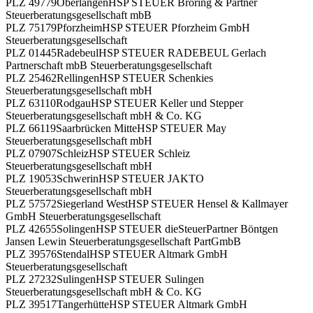
PLZ 49779
Oberlangen
HSP STEUER Bröring & Partner
Steuerberatungsgesellschaft mbB
PLZ 75179
Pforzheim
HSP STEUER Pforzheim GmbH
Steuerberatungsgesellschaft
PLZ 01445
Radebeul
HSP STEUER RADEBEUL Gerlach
Partnerschaft mbB Steuerberatungsgesellschaft
PLZ 25462
Rellingen
HSP STEUER Schenkies
Steuerberatungsgesellschaft mbH
PLZ 63110
Rodgau
HSP STEUER Keller und Stepper
Steuerberatungsgesellschaft mbH & Co. KG
PLZ 66119
Saarbrücken Mitte
HSP STEUER May
Steuerberatungsgesellschaft mbH
PLZ 07907
Schleiz
HSP STEUER Schleiz
Steuerberatungsgesellschaft mbH
PLZ 19053
Schwerin
HSP STEUER JAKTO
Steuerberatungsgesellschaft mbH
PLZ 57572
Siegerland West
HSP STEUER Hensel & Kallmayer
GmbH Steuerberatungsgesellschaft
PLZ 42655
Solingen
HSP STEUER dieSteuerPartner Böntgen
Jansen Lewin Steuerberatungsgesellschaft PartGmbB
PLZ 39576
Stendal
HSP STEUER Altmark GmbH
Steuerberatungsgesellschaft
PLZ 27232
Sulingen
HSP STEUER Sulingen
Steuerberatungsgesellschaft mbH & Co. KG
PLZ 39517
Tangerhütte
HSP STEUER Altmark GmbH