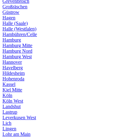
Grevenbroich
Großräschen
Güstrow
Hagen
Halle (Saale)
Halle (Westfalen)
Hambühren/Celle
Hamburg
Hamburg Mitte
Hamburg Nord
Hamburg West
Hannover
Havelberg
Hildesheim
Hohenroda
Kassel
Kiel Mitte
Köln
Köln West
Landshut
Lastrup
Leverkusen West
Lich
Lingen
Lohr am Main