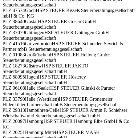
Steuerberatungsgesellschaft
PLZ 47574
Goch
HSP STEUER Bissels Steuerberatungsgesellschaft
mbH & Co. KG
PLZ 38640
Goslar
HSP STEUER Goslar GmbH
Steuerberatungsgesellschaft
PLZ 37079
Göttingen
HSP STEUER Göttingen GmbH
Steuerberatungsgesellschaft
PLZ 41516
Grevenbroich
HSP STEUER Schneider, Seyrich &
Partner mbB Steuerberatungsgesellschaft
PLZ 01983
Großräschen
HSP STEUER Hellwig GmbH
Steuerberatungsgesellschaft
PLZ 18273
Güstrow
HSP STEUER JAKTO
Steuerberatungsgesellschaft mbH
PLZ 58095
Hagen
HSP STEUER Hösterey
Steuerberatungsgesellschaft mbH
PLZ 06108
Halle (Saale)
HSP STEUER Glinski & Partner
Steuerberatungsgesellschaft
PLZ 33790
Halle (Westfalen)
HSP STEUER Gronemeier
Hillenkötter Partnerschaft mbB Steuerberatungsgesellschaft
PLZ 29313
Hambühren/Celle
HSP STEUER Armin F. Schiehser
Wirtschafts- und Steuerberatungsgesellschaft mbH
PLZ 20097
Hamburg
HSP STEUER Hamburg Elbe GmbH & Co.
KG
PLZ 20251
Hamburg Mitte
HSP STEUER MASH
Steuerberatungsgesellschaft mbH