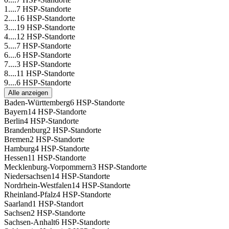
1....
7 HSP-Standorte
2....
16 HSP-Standorte
3....
19 HSP-Standorte
4....
12 HSP-Standorte
5....
7 HSP-Standorte
6....
6 HSP-Standorte
7....
3 HSP-Standorte
8....
11 HSP-Standorte
9....
6 HSP-Standorte
Alle anzeigen
Baden-Württemberg
6 HSP-Standorte
Bayern
14 HSP-Standorte
Berlin
4 HSP-Standorte
Brandenburg
2 HSP-Standorte
Bremen
2 HSP-Standorte
Hamburg
4 HSP-Standorte
Hessen
11 HSP-Standorte
Mecklenburg-Vorpommern
3 HSP-Standorte
Niedersachsen
14 HSP-Standorte
Nordrhein-Westfalen
14 HSP-Standorte
Rheinland-Pfalz
4 HSP-Standorte
Saarland
1 HSP-Standort
Sachsen
2 HSP-Standorte
Sachsen-Anhalt
6 HSP-Standorte