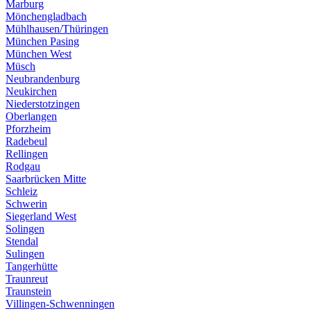
Marburg
Mönchengladbach
Mühlhausen/Thüringen
München Pasing
München West
Müsch
Neubrandenburg
Neukirchen
Niederstotzingen
Oberlangen
Pforzheim
Radebeul
Rellingen
Rodgau
Saarbrücken Mitte
Schleiz
Schwerin
Siegerland West
Solingen
Stendal
Sulingen
Tangerhütte
Traunreut
Traunstein
Villingen-Schwenningen