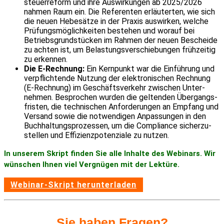
steu­er­re­form und ihre Auswir­kungen ab 2025/2026
nahmen Raum ein. Die Refe­renten erläu­terten, wie sich
die neuen Hebe­sätze in der Praxis auswirken, welche
Prüfungs­mög­lich­keiten bestehen und worauf bei
Betriebs­grund­stü­cken im Rahmen der neuen Bescheide
zu achten ist, um Belas­tungs­ver­schie­bungen früh­zeitig
zu erkennen.
Die E-Rech­nung:
Ein Kern­punkt war die Einfüh­rung und
verpflich­tende Nutzung der elek­tro­ni­schen Rech­nung
(E-Rech­nung) im Geschäfts­ver­kehr zwischen Unter­
nehmen. Bespro­chen wurden die geltenden Über­gangs­
fristen, die tech­ni­schen Anfor­de­rungen an Empfang und
Versand sowie die notwen­digen Anpas­sungen in den
Buch­hal­tungs­pro­zessen, um die Compli­ance sicher­zu­
stellen und Effi­zi­enz­po­ten­ziale zu nutzen.
In unserem Skript finden Sie alle Inhalte des Webi­nars. Wir
wünschen Ihnen viel Vergnügen mit der Lektüre.
Webinar-Skript herun­ter­laden
Sie haben Fragen?