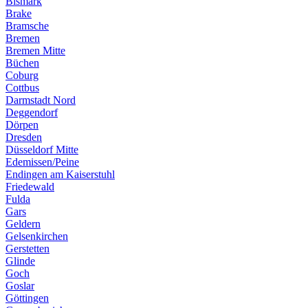
Bismark
Brake
Bramsche
Bremen
Bremen Mitte
Büchen
Coburg
Cottbus
Darmstadt Nord
Deggendorf
Dörpen
Dresden
Düsseldorf Mitte
Edemissen/Peine
Endingen am Kaiserstuhl
Friedewald
Fulda
Gars
Geldern
Gelsenkirchen
Gerstetten
Glinde
Goch
Goslar
Göttingen