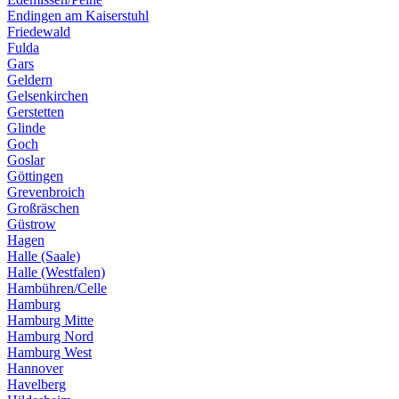
Endingen am Kaiserstuhl
Friedewald
Fulda
Gars
Geldern
Gelsenkirchen
Gerstetten
Glinde
Goch
Goslar
Göttingen
Grevenbroich
Großräschen
Güstrow
Hagen
Halle (Saale)
Halle (Westfalen)
Hambühren/Celle
Hamburg
Hamburg Mitte
Hamburg Nord
Hamburg West
Hannover
Havelberg