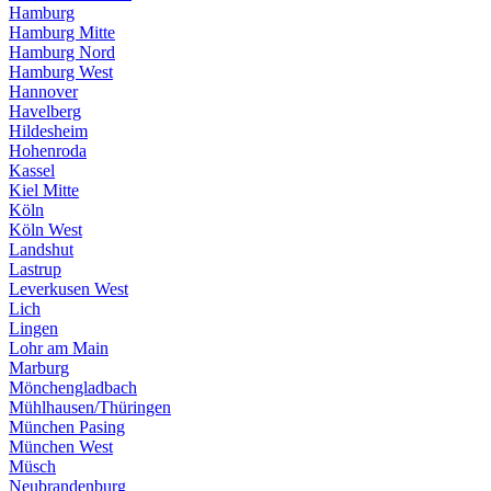
Hamburg
Hamburg Mitte
Hamburg Nord
Hamburg West
Hannover
Havelberg
Hildesheim
Hohenroda
Kassel
Kiel Mitte
Köln
Köln West
Landshut
Lastrup
Leverkusen West
Lich
Lingen
Lohr am Main
Marburg
Mönchengladbach
Mühlhausen/Thüringen
München Pasing
München West
Müsch
Neubrandenburg