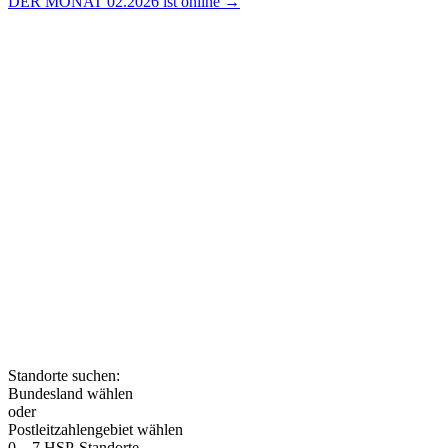
DER MONAT 02.2026 ist online →
Die HSP GRUPPE ist ein
bundesweites Netzwerk
eigenständiger, miteinander
kooperierender
Steuerberatungskanzleien. Nutzen
auch Sie die Vorteile moderner und
innovativer Steuerberatung und
lernen Sie Ihre nächstgelegene
HSP-Kanzlei kennen.
Standorte suchen:
Bundesland wählen
oder
Postleitzahlengebiet wählen
0....
7 HSP-Standorte