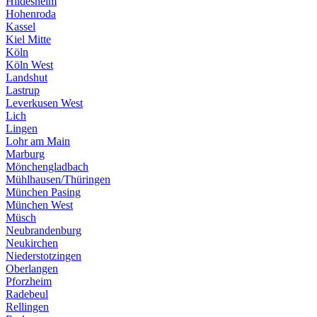
Hildesheim
Hohenroda
Kassel
Kiel Mitte
Köln
Köln West
Landshut
Lastrup
Leverkusen West
Lich
Lingen
Lohr am Main
Marburg
Mönchengladbach
Mühlhausen/Thüringen
München Pasing
München West
Müsch
Neubrandenburg
Neukirchen
Niederstotzingen
Oberlangen
Pforzheim
Radebeul
Rellingen