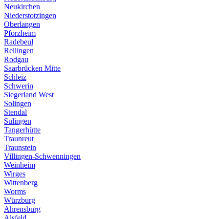
Neukirchen
Niederstotzingen
Oberlangen
Pforzheim
Radebeul
Rellingen
Rodgau
Saarbrücken Mitte
Schleiz
Schwerin
Siegerland West
Solingen
Stendal
Sulingen
Tangerhütte
Traunreut
Traunstein
Villingen-Schwenningen
Weinheim
Wirges
Wittenberg
Worms
Würzburg
Ahrensburg
Alsfeld