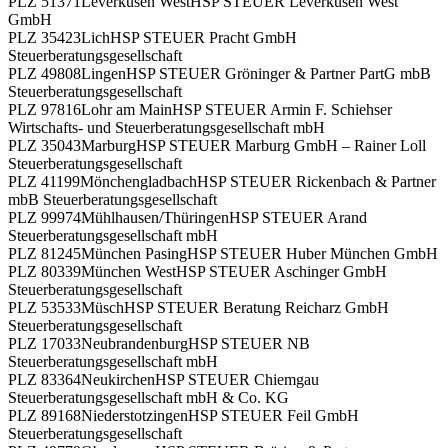
PLZ 51371
Leverkusen West
HSP STEUER Leverkusen West
GmbH
PLZ 35423
Lich
HSP STEUER Pracht GmbH
Steuerberatungsgesellschaft
PLZ 49808
Lingen
HSP STEUER Gröninger & Partner PartG mbB
Steuerberatungsgesellschaft
PLZ 97816
Lohr am Main
HSP STEUER Armin F. Schiehser
Wirtschafts- und Steuerberatungsgesellschaft mbH
PLZ 35043
Marburg
HSP STEUER Marburg GmbH – Rainer Loll
Steuerberatungsgesellschaft
PLZ 41199
Mönchengladbach
HSP STEUER Rickenbach & Partner
mbB Steuerberatungsgesellschaft
PLZ 99974
Mühlhausen/Thüringen
HSP STEUER Arand
Steuerberatungsgesellschaft mbH
PLZ 81245
München Pasing
HSP STEUER Huber München GmbH
PLZ 80339
München West
HSP STEUER Aschinger GmbH
Steuerberatungsgesellschaft
PLZ 53533
Müsch
HSP STEUER Beratung Reicharz GmbH
Steuerberatungsgesellschaft
PLZ 17033
Neubrandenburg
HSP STEUER NB
Steuerberatungsgesellschaft mbH
PLZ 83364
Neukirchen
HSP STEUER Chiemgau
Steuerberatungsgesellschaft mbH & Co. KG
PLZ 89168
Niederstotzingen
HSP STEUER Feil GmbH
Steuerberatungsgesellschaft