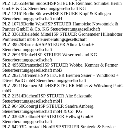
PLZ 12555
Berlin Südost
HSP STEUER Reinhard Schinkel Berlin
GmbH & Co. Steuerberatungsgesellschaft KG
PLZ 12161
Berlin Südwest
HSP STEUER Kopf & Kollegen
Steuerberatungsgesellschaft mbH
PLZ 10719
Berlin West
HSP STEUER Hampicke Nowottnick &
Partner GmbH & Co. KG Steuerberatungsgesellschaft
PLZ 33613
Bielefeld Mitte
HSP STEUER Gronemeier Hillenkötter
Partnerschaft mbB Steuerberatungsgesellschaft
PLZ 39629
Bismark
HSP STEUER Altmark GmbH
Steuerberatungsgesellschaft
PLZ 26919
Brake
HSP STEUER Wesertreuhand KG
Steuerberatungsgesellschaft
PLZ 49565
Bramsche
HSP STEUER Wobbe, Kemner & Partner
Steuerberatungsgesellschaft mbB
PLZ 28217
Bremen
HSP STEUER Bremen Sauer + Windhorst +
Düvel PartG mbB Steuerberatungsgesellschaft
PLZ 28211
Bremen Mitte
HSP STEUER Müller & Würzburg PartG
mbB
PLZ 21514
Büchen
HSP STEUER Alte Salzstraße
Steuerberatungsgesellschaft mbH
PLZ 96450
Coburg
HSP STEUER Sandra Amberg
Steuerberatungsgesellschaft mbH & Co. KG
PLZ 03042
Cottbus
HSP STEUER Hellwig GmbH
Steuerberatungsgesellschaft
PLZ 64293
Darmstadt Nord
HSP STEUER Strategie & Service