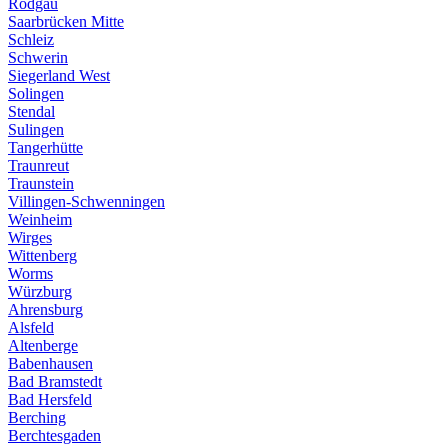
Rodgau
Saarbrücken Mitte
Schleiz
Schwerin
Siegerland West
Solingen
Stendal
Sulingen
Tangerhütte
Traunreut
Traunstein
Villingen-Schwenningen
Weinheim
Wirges
Wittenberg
Worms
Würzburg
Ahrensburg
Alsfeld
Altenberge
Babenhausen
Bad Bramstedt
Bad Hersfeld
Berching
Berchtesgaden