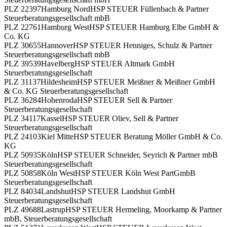
PLZ 22397
Hamburg Nord
HSP STEUER Füllenbach & Partner
Steuerberatungsgesellschaft mbB
PLZ 22761
Hamburg West
HSP STEUER Hamburg Elbe GmbH &
Co. KG
PLZ 30655
Hannover
HSP STEUER Henniges, Schulz & Partner
Steuerberatungsgesellschaft mbB
PLZ 39539
Havelberg
HSP STEUER Altmark GmbH
Steuerberatungsgesellschaft
PLZ 31137
Hildesheim
HSP STEUER Meißner & Meißner GmbH
& Co. KG Steuerberatungsgesellschaft
PLZ 36284
Hohenroda
HSP STEUER Sell & Partner
Steuerberatungsgesellschaft
PLZ 34117
Kassel
HSP STEUER Oliev, Sell & Partner
Steuerberatungsgesellschaft
PLZ 24103
Kiel Mitte
HSP STEUER Beratung Möller GmbH & Co.
KG
PLZ 50935
Köln
HSP STEUER Schneider, Seyrich & Partner mbB
Steuerberatungsgesellschaft
PLZ 50858
Köln West
HSP STEUER Köln West PartGmbB
Steuerberatungsgesellschaft
PLZ 84034
Landshut
HSP STEUER Landshut GmbH
Steuerberatungsgesellschaft
PLZ 49688
Lastrup
HSP STEUER Hermeling, Moorkamp & Partner
mbB, Steuerberatungsgesellschaft