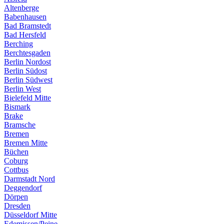
Altenberge
Babenhausen
Bad Bramstedt
Bad Hersfeld
Berching
Berchtesgaden
Berlin Nordost
Berlin Südost
Berlin Südwest
Berlin West
Bielefeld Mitte
Bismark
Brake
Bramsche
Bremen
Bremen Mitte
Büchen
Coburg
Cottbus
Darmstadt Nord
Deggendorf
Dörpen
Dresden
Düsseldorf Mitte
Edemissen/Peine