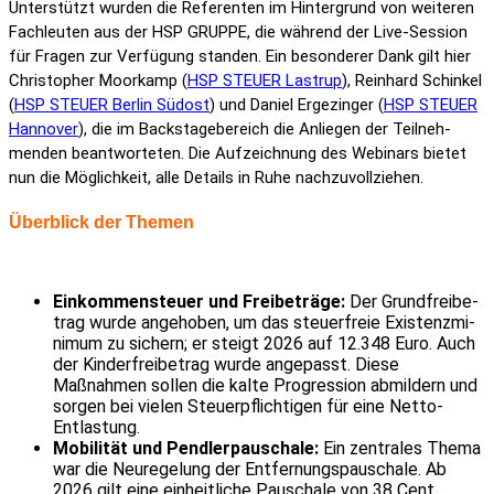
Unter­stützt wurden die Refe­renten im Hinter­grund von weiteren
Fach­leuten aus der HSP GRUPPE, die während der Live-Session
für Fragen zur Verfü­gung standen. Ein beson­derer Dank gilt hier
Chris­to­pher Moor­kamp (
HSP STEUER Lastrup
), Rein­hard Schinkel
(
HSP STEUER Berlin Südost
) und Daniel Erge­zinger (
HSP STEUER
Hannover
), die im Back­stage­be­reich die Anliegen der Teil­neh­
menden beant­wor­teten. Die Aufzeich­nung des Webi­nars bietet
nun die Möglich­keit, alle Details in Ruhe nach­zu­voll­ziehen.
Über­blick der Themen
Einkom­men­steuer und Frei­be­träge:
Der Grund­frei­be­
trag wurde ange­hoben, um das steu­er­freie Exis­tenz­mi­
nimum zu sichern; er steigt 2026 auf 12.348 Euro. Auch
der Kinder­frei­be­trag wurde ange­passt. Diese
Maßnahmen sollen die kalte Progres­sion abmil­dern und
sorgen bei vielen Steu­er­pflich­tigen für eine Netto-
Entlas­tung.
Mobi­lität und Pend­ler­pau­schale:
Ein zentrales Thema
war die Neure­ge­lung der Entfer­nungs­pau­schale. Ab
2026 gilt eine einheit­liche Pauschale von 38 Cent