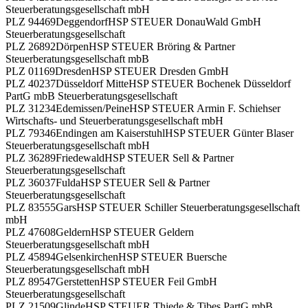
Steuerberatungsgesellschaft mbH
PLZ 94469
Deggendorf
HSP STEUER DonauWald GmbH
Steuerberatungsgesellschaft
PLZ 26892
Dörpen
HSP STEUER Bröring & Partner
Steuerberatungsgesellschaft mbB
PLZ 01169
Dresden
HSP STEUER Dresden GmbH
PLZ 40237
Düsseldorf Mitte
HSP STEUER Bochenek Düsseldorf
PartG mbB Steuerberatungsgesellschaft
PLZ 31234
Edemissen/Peine
HSP STEUER Armin F. Schiehser
Wirtschafts- und Steuerberatungsgesellschaft mbH
PLZ 79346
Endingen am Kaiserstuhl
HSP STEUER Günter Blaser
Steuerberatungsgesellschaft mbH
PLZ 36289
Friedewald
HSP STEUER Sell & Partner
Steuerberatungsgesellschaft
PLZ 36037
Fulda
HSP STEUER Sell & Partner
Steuerberatungsgesellschaft
PLZ 83555
Gars
HSP STEUER Schiller Steuerberatungsgesellschaft
mbH
PLZ 47608
Geldern
HSP STEUER Geldern
Steuerberatungsgesellschaft mbH
PLZ 45894
Gelsenkirchen
HSP STEUER Buersche
Steuerberatungsgesellschaft mbH
PLZ 89547
Gerstetten
HSP STEUER Feil GmbH
Steuerberatungsgesellschaft
PLZ 21509
Glinde
HSP STEUER Thiede & Tibes PartG mbB