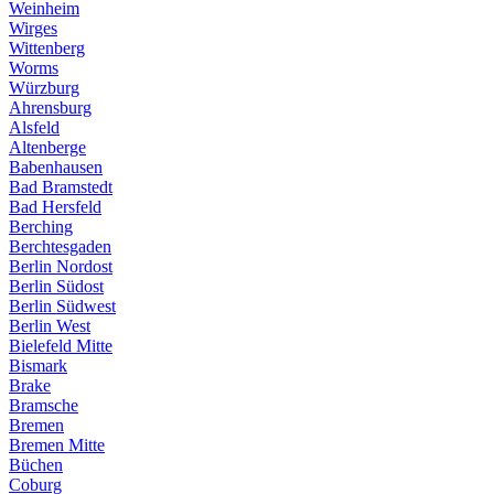
Weinheim
Wirges
Wittenberg
Worms
Würzburg
Ahrensburg
Alsfeld
Altenberge
Babenhausen
Bad Bramstedt
Bad Hersfeld
Berching
Berchtesgaden
Berlin Nordost
Berlin Südost
Berlin Südwest
Berlin West
Bielefeld Mitte
Bismark
Brake
Bramsche
Bremen
Bremen Mitte
Büchen
Coburg