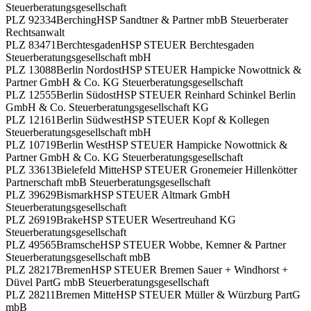
Steuerberatungsgesellschaft
PLZ 92334
Berching
HSP Sandtner & Partner mbB Steuerberater
Rechtsanwalt
PLZ 83471
Berchtesgaden
HSP STEUER Berchtesgaden
Steuerberatungsgesellschaft mbH
PLZ 13088
Berlin Nordost
HSP STEUER Hampicke Nowottnick &
Partner GmbH & Co. KG Steuerberatungsgesellschaft
PLZ 12555
Berlin Südost
HSP STEUER Reinhard Schinkel Berlin
GmbH & Co. Steuerberatungsgesellschaft KG
PLZ 12161
Berlin Südwest
HSP STEUER Kopf & Kollegen
Steuerberatungsgesellschaft mbH
PLZ 10719
Berlin West
HSP STEUER Hampicke Nowottnick &
Partner GmbH & Co. KG Steuerberatungsgesellschaft
PLZ 33613
Bielefeld Mitte
HSP STEUER Gronemeier Hillenkötter
Partnerschaft mbB Steuerberatungsgesellschaft
PLZ 39629
Bismark
HSP STEUER Altmark GmbH
Steuerberatungsgesellschaft
PLZ 26919
Brake
HSP STEUER Wesertreuhand KG
Steuerberatungsgesellschaft
PLZ 49565
Bramsche
HSP STEUER Wobbe, Kemner & Partner
Steuerberatungsgesellschaft mbB
PLZ 28217
Bremen
HSP STEUER Bremen Sauer + Windhorst +
Düvel PartG mbB Steuerberatungsgesellschaft
PLZ 28211
Bremen Mitte
HSP STEUER Müller & Würzburg PartG
mbB