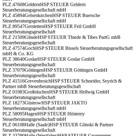
PLZ 47608
Geldern
HSP STEUER Geldern
Steuerberatungsgesellschaft mbH
PLZ 45894
Gelsenkirchen
HSP STEUER Buersche
Steuerberatungsgesellschaft mbH
PLZ 89547
Gerstetten
HSP STEUER Feil GmbH
Steuerberatungsgesellschaft
PLZ 21509
Glinde
HSP STEUER Thiede & Tibes PartG mbB
Steuerberatungsgesellschaft
PLZ 47574
Goch
HSP STEUER Bissels Steuerberatungsgesellschaft
mbH & Co. KG
PLZ 38640
Goslar
HSP STEUER Goslar GmbH
Steuerberatungsgesellschaft
PLZ 37079
Göttingen
HSP STEUER Göttingen GmbH
Steuerberatungsgesellschaft
PLZ 41516
Grevenbroich
HSP STEUER Schneider, Seyrich &
Partner mbB Steuerberatungsgesellschaft
PLZ 01983
Großräschen
HSP STEUER Hellwig GmbH
Steuerberatungsgesellschaft
PLZ 18273
Güstrow
HSP STEUER JAKTO
Steuerberatungsgesellschaft mbH
PLZ 58095
Hagen
HSP STEUER Hösterey
Steuerberatungsgesellschaft mbH
PLZ 06108
Halle (Saale)
HSP STEUER Glinski & Partner
Steuerberatungsgesellschaft
PLZ 33790
Halle (Westfalen)
HSP STEUER Gronemeier