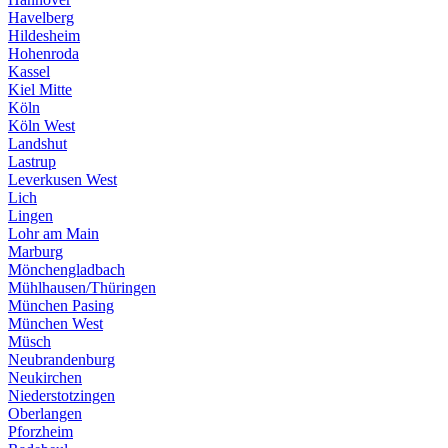
Havelberg
Hildesheim
Hohenroda
Kassel
Kiel Mitte
Köln
Köln West
Landshut
Lastrup
Leverkusen West
Lich
Lingen
Lohr am Main
Marburg
Mönchengladbach
Mühlhausen/Thüringen
München Pasing
München West
Müsch
Neubrandenburg
Neukirchen
Niederstotzingen
Oberlangen
Pforzheim