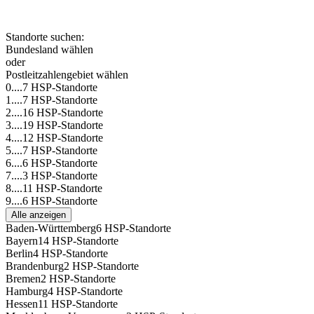
Standorte suchen:
Bundesland wählen
oder
Postleitzahlengebiet wählen
0....
7 HSP-Standorte
1....
7 HSP-Standorte
2....
16 HSP-Standorte
3....
19 HSP-Standorte
4....
12 HSP-Standorte
5....
7 HSP-Standorte
6....
6 HSP-Standorte
7....
3 HSP-Standorte
8....
11 HSP-Standorte
9....
6 HSP-Standorte
Alle anzeigen
Baden-Württemberg
6 HSP-Standorte
Bayern
14 HSP-Standorte
Berlin
4 HSP-Standorte
Brandenburg
2 HSP-Standorte
Bremen
2 HSP-Standorte
Hamburg
4 HSP-Standorte
Hessen
11 HSP-Standorte