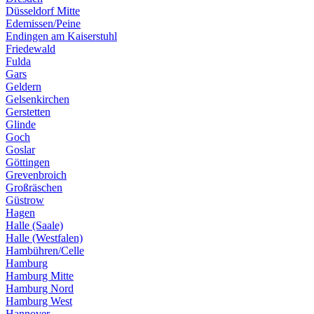
Düsseldorf Mitte
Edemissen/Peine
Endingen am Kaiserstuhl
Friedewald
Fulda
Gars
Geldern
Gelsenkirchen
Gerstetten
Glinde
Goch
Goslar
Göttingen
Grevenbroich
Großräschen
Güstrow
Hagen
Halle (Saale)
Halle (Westfalen)
Hambühren/Celle
Hamburg
Hamburg Mitte
Hamburg Nord
Hamburg West
Hannover