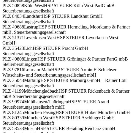
Steuerberatungsgesellschaft
PLZ 50858
Köln West
HSP STEUER Köln West PartGmbB
Steuerberatungsgesellschaft
PLZ 84034
Landshut
HSP STEUER Landshut GmbH
Steuerberatungsgesellschaft
PLZ 49688
Lastrup
HSP STEUER Hermeling, Moorkamp & Partner
mbB, Steuerberatungsgesellschaft
PLZ 51371
Leverkusen West
HSP STEUER Leverkusen West
GmbH
PLZ 35423
Lich
HSP STEUER Pracht GmbH
Steuerberatungsgesellschaft
PLZ 49808
Lingen
HSP STEUER Gröninger & Partner PartG mbB
Steuerberatungsgesellschaft
PLZ 97816
Lohr am Main
HSP STEUER Armin F. Schiehser
Wirtschafts- und Steuerberatungsgesellschaft mbH
PLZ 35043
Marburg
HSP STEUER Marburg GmbH – Rainer Loll
Steuerberatungsgesellschaft
PLZ 41199
Mönchengladbach
HSP STEUER Rickenbach & Partner
mbB Steuerberatungsgesellschaft
PLZ 99974
Mühlhausen/Thüringen
HSP STEUER Arand
Steuerberatungsgesellschaft mbH
PLZ 81245
München Pasing
HSP STEUER Huber München GmbH
PLZ 80339
München West
HSP STEUER Aschinger GmbH
Steuerberatungsgesellschaft
PLZ 53533
Müsch
HSP STEUER Beratung Reicharz GmbH