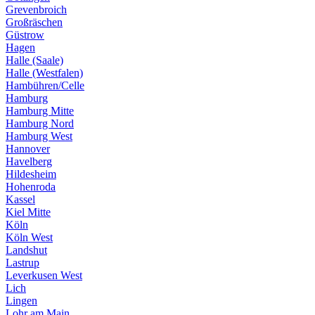
Grevenbroich
Großräschen
Güstrow
Hagen
Halle (Saale)
Halle (Westfalen)
Hambühren/Celle
Hamburg
Hamburg Mitte
Hamburg Nord
Hamburg West
Hannover
Havelberg
Hildesheim
Hohenroda
Kassel
Kiel Mitte
Köln
Köln West
Landshut
Lastrup
Leverkusen West
Lich
Lingen
Lohr am Main