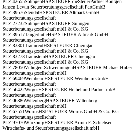
PLZ 42655
Solingen
HSP STEUER dieSteuerPartner Böntgen
Jansen Lewin Steuerberatungsgesellschaft PartGmbB
PLZ 39576
Stendal
HSP STEUER Altmark GmbH
Steuerberatungsgesellschaft
PLZ 27232
Sulingen
HSP STEUER Sulingen
Steuerberatungsgesellschaft mbH & Co. KG
PLZ 39517
Tangerhütte
HSP STEUER Altmark GmbH
Steuerberatungsgesellschaft
PLZ 83301
Traunreut
HSP STEUER Chiemgau
Steuerberatungsgesellschaft mbH & Co. KG
PLZ 83278
Traunstein
HSP STEUER Chiemgau
Steuerberatungsgesellschaft mbH & Co. KG
PLZ 78050
Villingen-Schwenningen
HSP STEUER Michael Huber
Steuerberatungsgesellschaft mbH
PLZ 69469
Weinheim
HSP STEUER Weinheim GmbH
Steuerberatungsgesellschaft
PLZ 56422
Wirges
HSP STEUER Heibel und Partner mbB
Steuerberatungsgesellschaft
PLZ 06886
Wittenberg
HSP STEUER Wittenberg
Steuerberatungsgesellschaft mbH
PLZ 67551
Worms
HSP STEUER Worms GmbH & Co. KG
Steuerberatungsgesellschaft
PLZ 97070
Würzburg
HSP STEUER Armin F. Schiehser
Wirtschafts- und Steuerberatungsgesellschaft mbH