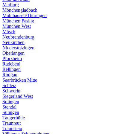
Marburg
Mönchengladbach
Mühlhausen/Thüringen
München Pasing
München West
Müsch
Neubrandenburg
Neukirchen
Niederstotzingen
Oberlangen
Pforzheim
Radebeul
Rellingen
Rodgau
Saarbrücken Mitte
Schleiz
Schwerin
Siegerland West
Solingen
Stendal
Sulingen
Tangerhütte
Traunreut
Traunstein
Villingen-Schwenningen