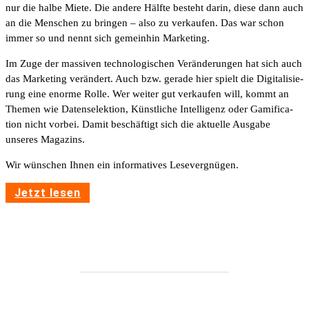
nur die halbe Miete. Die andere Hälfte besteht darin, diese dann auch
an die Menschen zu bringen – also zu verkaufen. Das war schon
immer so und nennt sich gemeinhin Marke­ting.
Im Zuge der massiven tech­no­lo­gi­schen Verän­de­rungen hat sich auch
das Marke­ting verän­dert. Auch bzw. gerade hier spielt die Digi­ta­li­sie­
rung eine enorme Rolle. Wer weiter gut verkaufen will, kommt an
Themen wie Daten­se­lek­tion, Künst­liche Intel­li­genz oder Gami­fi­ca­
tion nicht vorbei. Damit beschäf­tigt sich die aktu­elle Ausgabe
unseres Maga­zins.
Wir wünschen Ihnen ein infor­ma­tives Lese­ver­gnügen.
Jetzt lesen