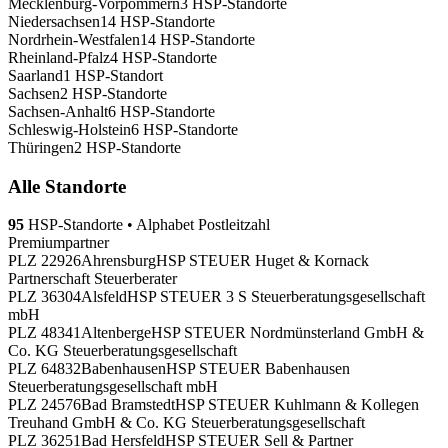
Mecklenburg-Vorpommern
3 HSP-Standorte
Niedersachsen
14 HSP-Standorte
Nordrhein-Westfalen
14 HSP-Standorte
Rheinland-Pfalz
4 HSP-Standorte
Saarland
1 HSP-Standort
Sachsen
2 HSP-Standorte
Sachsen-Anhalt
6 HSP-Standorte
Schleswig-Holstein
6 HSP-Standorte
Thüringen
2 HSP-Standorte
Alle Standorte
95
HSP-Standorte
•
Alphabet
Postleitzahl
Premiumpartner
PLZ 22926
Ahrensburg
HSP STEUER Huget & Kornack
Partnerschaft Steuerberater
PLZ 36304
Alsfeld
HSP STEUER 3 S Steuerberatungsgesellschaft
mbH
PLZ 48341
Altenberge
HSP STEUER Nordmünsterland GmbH &
Co. KG Steuerberatungsgesellschaft
PLZ 64832
Babenhausen
HSP STEUER Babenhausen
Steuerberatungsgesellschaft mbH
PLZ 24576
Bad Bramstedt
HSP STEUER Kuhlmann & Kollegen
Treuhand GmbH & Co. KG Steuerberatungsgesellschaft
PLZ 36251
Bad Hersfeld
HSP STEUER Sell & Partner