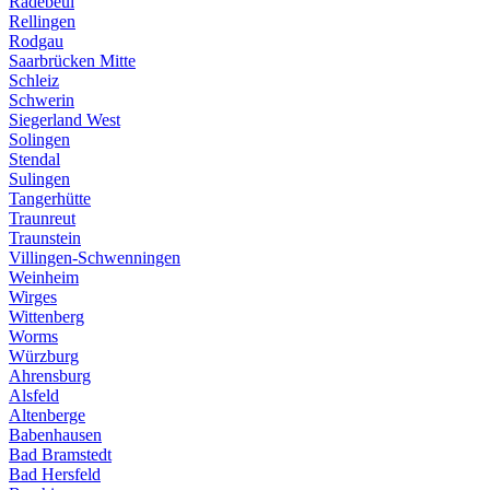
Radebeul
Rellingen
Rodgau
Saarbrücken Mitte
Schleiz
Schwerin
Siegerland West
Solingen
Stendal
Sulingen
Tangerhütte
Traunreut
Traunstein
Villingen-Schwenningen
Weinheim
Wirges
Wittenberg
Worms
Würzburg
Ahrensburg
Alsfeld
Altenberge
Babenhausen
Bad Bramstedt
Bad Hersfeld