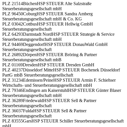
PLZ 21514
Büchen
HSP STEUER Alte Salzstraße
Steuerberatungsgesellschaft mbH
PLZ 96450
Coburg
HSP STEUER Sandra Amberg
Steuerberatungsgesellschaft mbH & Co. KG
PLZ 03042
Cottbus
HSP STEUER Hellwig GmbH
Steuerberatungsgesellschaft
PLZ 64293
Darmstadt Nord
HSP STEUER Strategie & Service
Steuerberatungsgesellschaft mbH
PLZ 94469
Deggendorf
HSP STEUER DonauWald GmbH
Steuerberatungsgesellschaft
PLZ 26892
Dörpen
HSP STEUER Bröring & Partner
Steuerberatungsgesellschaft mbB
PLZ 01169
Dresden
HSP STEUER Dresden GmbH
PLZ 40237
Düsseldorf Mitte
HSP STEUER Bochenek Düsseldorf
PartG mbB Steuerberatungsgesellschaft
PLZ 31234
Edemissen/Peine
HSP STEUER Armin F. Schiehser
Wirtschafts- und Steuerberatungsgesellschaft mbH
PLZ 79346
Endingen am Kaiserstuhl
HSP STEUER Günter Blaser
Steuerberatungsgesellschaft mbH
PLZ 36289
Friedewald
HSP STEUER Sell & Partner
Steuerberatungsgesellschaft
PLZ 36037
Fulda
HSP STEUER Sell & Partner
Steuerberatungsgesellschaft
PLZ 83555
Gars
HSP STEUER Schiller Steuerberatungsgesellschaft
mbH