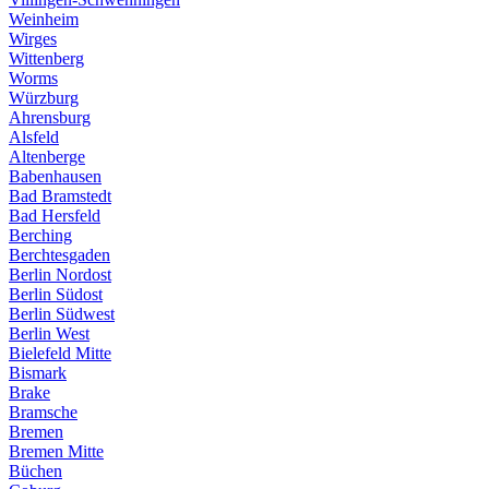
Weinheim
Wirges
Wittenberg
Worms
Würzburg
Ahrensburg
Alsfeld
Altenberge
Babenhausen
Bad Bramstedt
Bad Hersfeld
Berching
Berchtesgaden
Berlin Nordost
Berlin Südost
Berlin Südwest
Berlin West
Bielefeld Mitte
Bismark
Brake
Bramsche
Bremen
Bremen Mitte
Büchen