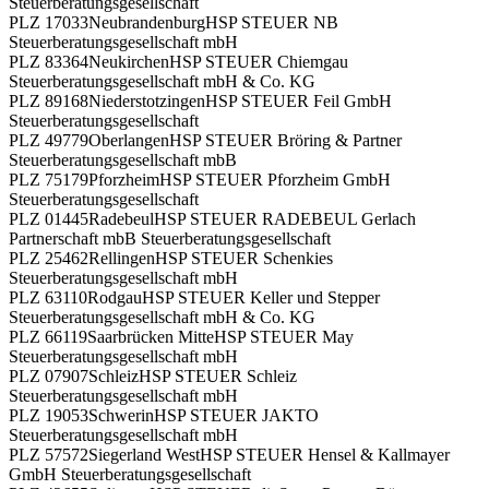
Steuerberatungsgesellschaft
PLZ 17033
Neubrandenburg
HSP STEUER NB
Steuerberatungsgesellschaft mbH
PLZ 83364
Neukirchen
HSP STEUER Chiemgau
Steuerberatungsgesellschaft mbH & Co. KG
PLZ 89168
Niederstotzingen
HSP STEUER Feil GmbH
Steuerberatungsgesellschaft
PLZ 49779
Oberlangen
HSP STEUER Bröring & Partner
Steuerberatungsgesellschaft mbB
PLZ 75179
Pforzheim
HSP STEUER Pforzheim GmbH
Steuerberatungsgesellschaft
PLZ 01445
Radebeul
HSP STEUER RADEBEUL Gerlach
Partnerschaft mbB Steuerberatungsgesellschaft
PLZ 25462
Rellingen
HSP STEUER Schenkies
Steuerberatungsgesellschaft mbH
PLZ 63110
Rodgau
HSP STEUER Keller und Stepper
Steuerberatungsgesellschaft mbH & Co. KG
PLZ 66119
Saarbrücken Mitte
HSP STEUER May
Steuerberatungsgesellschaft mbH
PLZ 07907
Schleiz
HSP STEUER Schleiz
Steuerberatungsgesellschaft mbH
PLZ 19053
Schwerin
HSP STEUER JAKTO
Steuerberatungsgesellschaft mbH
PLZ 57572
Siegerland West
HSP STEUER Hensel & Kallmayer
GmbH Steuerberatungsgesellschaft