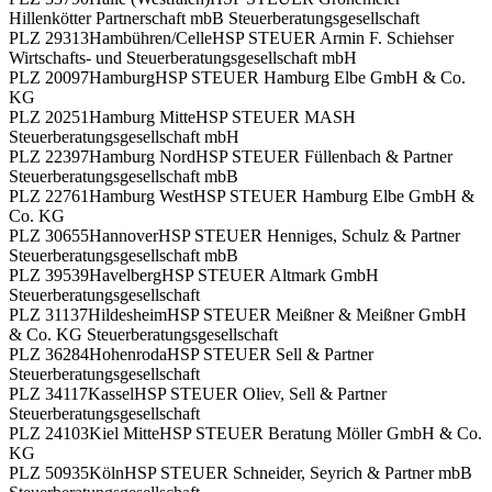
Hillenkötter Partnerschaft mbB Steuerberatungsgesellschaft
PLZ 29313
Hambühren/Celle
HSP STEUER Armin F. Schiehser
Wirtschafts- und Steuerberatungsgesellschaft mbH
PLZ 20097
Hamburg
HSP STEUER Hamburg Elbe GmbH & Co.
KG
PLZ 20251
Hamburg Mitte
HSP STEUER MASH
Steuerberatungsgesellschaft mbH
PLZ 22397
Hamburg Nord
HSP STEUER Füllenbach & Partner
Steuerberatungsgesellschaft mbB
PLZ 22761
Hamburg West
HSP STEUER Hamburg Elbe GmbH &
Co. KG
PLZ 30655
Hannover
HSP STEUER Henniges, Schulz & Partner
Steuerberatungsgesellschaft mbB
PLZ 39539
Havelberg
HSP STEUER Altmark GmbH
Steuerberatungsgesellschaft
PLZ 31137
Hildesheim
HSP STEUER Meißner & Meißner GmbH
& Co. KG Steuerberatungsgesellschaft
PLZ 36284
Hohenroda
HSP STEUER Sell & Partner
Steuerberatungsgesellschaft
PLZ 34117
Kassel
HSP STEUER Oliev, Sell & Partner
Steuerberatungsgesellschaft
PLZ 24103
Kiel Mitte
HSP STEUER Beratung Möller GmbH & Co.
KG
PLZ 50935
Köln
HSP STEUER Schneider, Seyrich & Partner mbB