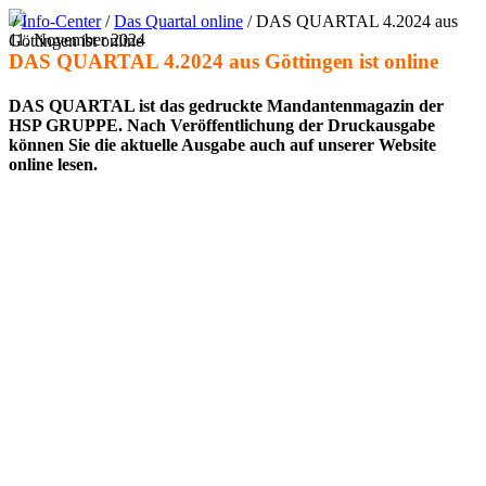
/
Info-Center
/
Das Quartal online
/
DAS QUARTAL 4.2024 aus
11. November 2024
Göttingen ist online
DAS QUARTAL 4.2024 aus Göttingen ist online
DAS QUARTAL ist das gedruckte Mandan­ten­ma­gazin der
HSP GRUPPE. Nach Veröf­fent­li­chung der Druck­aus­gabe
können Sie die aktu­elle Ausgabe auch auf unserer Website
online lesen.