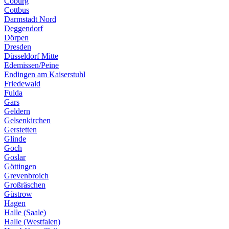
Coburg
Cottbus
Darmstadt Nord
Deggendorf
Dörpen
Dresden
Düsseldorf Mitte
Edemissen/Peine
Endingen am Kaiserstuhl
Friedewald
Fulda
Gars
Geldern
Gelsenkirchen
Gerstetten
Glinde
Goch
Goslar
Göttingen
Grevenbroich
Großräschen
Güstrow
Hagen
Halle (Saale)
Halle (Westfalen)