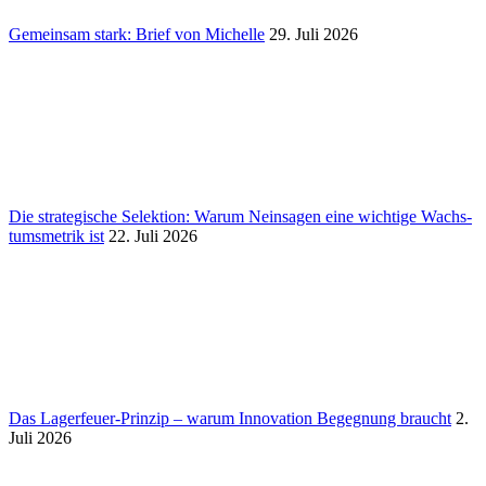
Gemeinsam stark: Brief von Michelle
29. Juli 2026
Die stra­te­gi­sche Selek­tion: Warum Nein­sagen eine wich­tige Wachs­
tums­me­trik ist
22. Juli 2026
Das Lager­feuer-Prinzip – warum Inno­va­tion Begeg­nung braucht
2.
Juli 2026