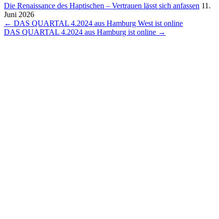
Die Renais­sance des Hapti­schen – Vertrauen lässt sich anfassen
11.
Juni 2026
Beitragsnavigation
← DAS QUARTAL 4.2024 aus Hamburg West ist online
DAS QUARTAL 4.2024 aus Hamburg ist online →
Die HSP GRUPPE ist ein
bundesweites Netzwerk
eigenständiger, miteinander
kooperierender
Steuerberatungskanzleien. Nutzen
auch Sie die Vorteile moderner und
innovativer Steuerberatung und
lernen Sie Ihre nächstgelegene
HSP-Kanzlei kennen.