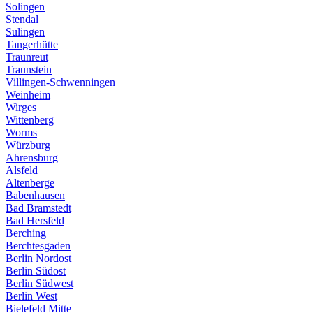
Solingen
Stendal
Sulingen
Tangerhütte
Traunreut
Traunstein
Villingen-Schwenningen
Weinheim
Wirges
Wittenberg
Worms
Würzburg
Ahrensburg
Alsfeld
Altenberge
Babenhausen
Bad Bramstedt
Bad Hersfeld
Berching
Berchtesgaden
Berlin Nordost
Berlin Südost
Berlin Südwest
Berlin West
Bielefeld Mitte