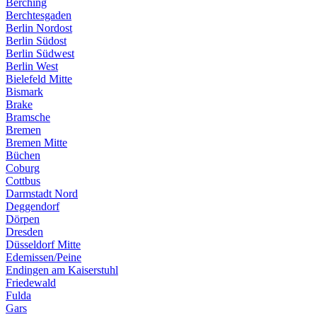
Berching
Berchtesgaden
Berlin Nordost
Berlin Südost
Berlin Südwest
Berlin West
Bielefeld Mitte
Bismark
Brake
Bramsche
Bremen
Bremen Mitte
Büchen
Coburg
Cottbus
Darmstadt Nord
Deggendorf
Dörpen
Dresden
Düsseldorf Mitte
Edemissen/Peine
Endingen am Kaiserstuhl
Friedewald
Fulda
Gars