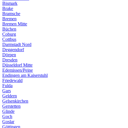
Bismark
Brake
Bramsche
Bremen
Bremen Mitte
Büchen
Coburg
Cottbus
Darmstadt Nord
Deggendorf
Dörpen
Dresden
Düsseldorf Mitte
Edemissen/Peine
Endingen am Kaiserstuhl
Friedewald
Fulda
Gars
Geldern
Gelsenkirchen
Gerstetten
Glinde
Goch
Goslar
Göttingen