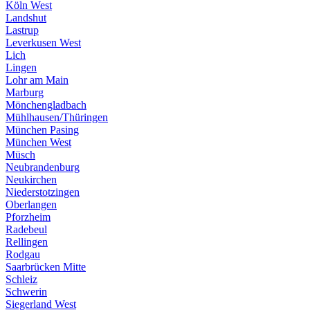
Köln West
Landshut
Lastrup
Leverkusen West
Lich
Lingen
Lohr am Main
Marburg
Mönchengladbach
Mühlhausen/Thüringen
München Pasing
München West
Müsch
Neubrandenburg
Neukirchen
Niederstotzingen
Oberlangen
Pforzheim
Radebeul
Rellingen
Rodgau
Saarbrücken Mitte
Schleiz
Schwerin
Siegerland West