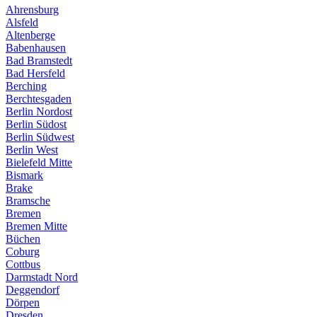
Ahrensburg
Alsfeld
Altenberge
Babenhausen
Bad Bramstedt
Bad Hersfeld
Berching
Berchtesgaden
Berlin Nordost
Berlin Südost
Berlin Südwest
Berlin West
Bielefeld Mitte
Bismark
Brake
Bramsche
Bremen
Bremen Mitte
Büchen
Coburg
Cottbus
Darmstadt Nord
Deggendorf
Dörpen
Dresden