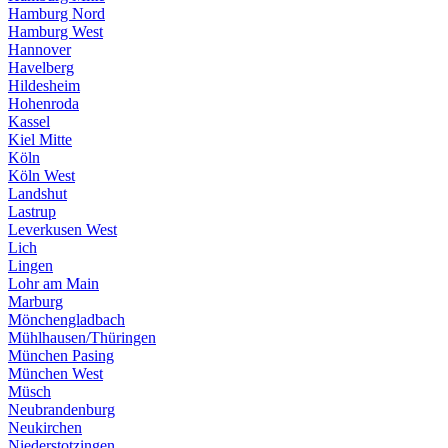
Hamburg Nord
Hamburg West
Hannover
Havelberg
Hildesheim
Hohenroda
Kassel
Kiel Mitte
Köln
Köln West
Landshut
Lastrup
Leverkusen West
Lich
Lingen
Lohr am Main
Marburg
Mönchengladbach
Mühlhausen/Thüringen
München Pasing
München West
Müsch
Neubrandenburg
Neukirchen
Niederstotzingen