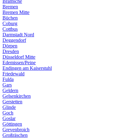
Bramsche
Bremen
Bremen Mitte
Büchen
Coburg
Cottbus
Darmstadt Nord
Deggendorf
Dörpen
Dresden
Düsseldorf Mitte
Edemissen/Peine
Endingen am Kaiserstuhl
Friedewald
Fulda
Gars
Geldern
Gelsenkirchen
Gerstetten
Glinde
Goch
Goslar
Göttingen
Grevenbroich
Großräschen