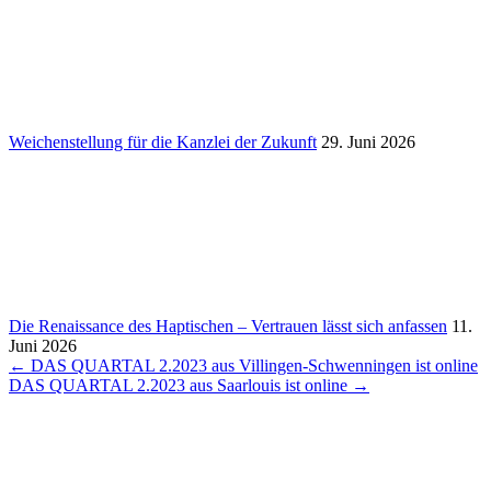
Weichen­stel­lung für die Kanzlei der Zukunft
29. Juni 2026
Die Renais­sance des Hapti­schen – Vertrauen lässt sich anfassen
11.
Juni 2026
Beitragsnavigation
← DAS QUARTAL 2.2023 aus Villingen-Schwen­ningen ist online
DAS QUARTAL 2.2023 aus Saar­louis ist online →