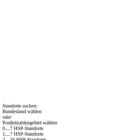
Die HSP GRUPPE ist ein
bundesweites Netzwerk
eigenständiger, miteinander
kooperierender
Steuerberatungskanzleien. Nutzen
auch Sie die Vorteile moderner und
innovativer Steuerberatung und
lernen Sie Ihre nächstgelegene
HSP-Kanzlei kennen.
Standorte suchen:
Bundesland wählen
oder
Postleitzahlengebiet wählen
0....
7 HSP-Standorte
1....
7 HSP-Standorte
2....
16 HSP-Standorte