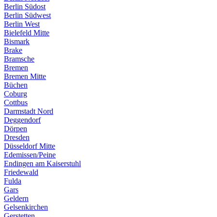
Berlin Südost
Berlin Südwest
Berlin West
Bielefeld Mitte
Bismark
Brake
Bramsche
Bremen
Bremen Mitte
Büchen
Coburg
Cottbus
Darmstadt Nord
Deggendorf
Dörpen
Dresden
Düsseldorf Mitte
Edemissen/Peine
Endingen am Kaiserstuhl
Friedewald
Fulda
Gars
Geldern
Gelsenkirchen
Gerstetten