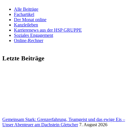
Alle Beiträge
Fach­ar­tikel
Der Monat online
Kanz­lei­leben
Karrie­renews aus der HSP GRUPPE
Soziales Enga­ge­ment
Online-Rechner
Letzte Beiträge
Gemeinsam Stark: Grenz­erfah­rung, Team­geist und das ewige Eis –
Unser Aben­teuer am Dach­stein Glet­scher
7. August 2026