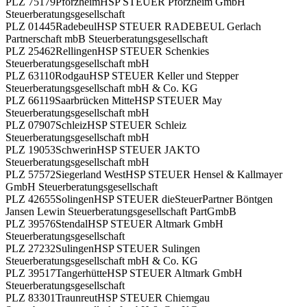
PLZ 75179
Pforzheim
HSP STEUER Pforzheim GmbH
Steuerberatungsgesellschaft
PLZ 01445
Radebeul
HSP STEUER RADEBEUL Gerlach
Partnerschaft mbB Steuerberatungsgesellschaft
PLZ 25462
Rellingen
HSP STEUER Schenkies
Steuerberatungsgesellschaft mbH
PLZ 63110
Rodgau
HSP STEUER Keller und Stepper
Steuerberatungsgesellschaft mbH & Co. KG
PLZ 66119
Saarbrücken Mitte
HSP STEUER May
Steuerberatungsgesellschaft mbH
PLZ 07907
Schleiz
HSP STEUER Schleiz
Steuerberatungsgesellschaft mbH
PLZ 19053
Schwerin
HSP STEUER JAKTO
Steuerberatungsgesellschaft mbH
PLZ 57572
Siegerland West
HSP STEUER Hensel & Kallmayer
GmbH Steuerberatungsgesellschaft
PLZ 42655
Solingen
HSP STEUER dieSteuerPartner Böntgen
Jansen Lewin Steuerberatungsgesellschaft PartGmbB
PLZ 39576
Stendal
HSP STEUER Altmark GmbH
Steuerberatungsgesellschaft
PLZ 27232
Sulingen
HSP STEUER Sulingen
Steuerberatungsgesellschaft mbH & Co. KG
PLZ 39517
Tangerhütte
HSP STEUER Altmark GmbH
Steuerberatungsgesellschaft
PLZ 83301
Traunreut
HSP STEUER Chiemgau