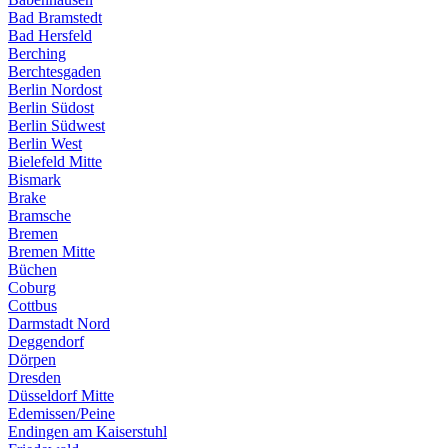
Bad Bramstedt
Bad Hersfeld
Berching
Berchtesgaden
Berlin Nordost
Berlin Südost
Berlin Südwest
Berlin West
Bielefeld Mitte
Bismark
Brake
Bramsche
Bremen
Bremen Mitte
Büchen
Coburg
Cottbus
Darmstadt Nord
Deggendorf
Dörpen
Dresden
Düsseldorf Mitte
Edemissen/Peine
Endingen am Kaiserstuhl