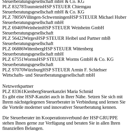
Steuerberatungsgesellschaft mbH & Co. KG
PLZ 83278
Traunstein
HSP STEUER Chiemgau
Steuerberatungsgesellschaft mbH & Co. KG
PLZ 78050
Villingen-Schwenningen
HSP STEUER Michael Huber
Steuerberatungsgesellschaft mbH
PLZ 69469
Weinheim
HSP STEUER Weinheim GmbH
Steuerberatungsgesellschaft
PLZ 56422
Wirges
HSP STEUER Heibel und Partner mbB
Steuerberatungsgesellschaft
PLZ 06886
Wittenberg
HSP STEUER Wittenberg
Steuerberatungsgesellschaft mbH
PLZ 67551
Worms
HSP STEUER Worms GmbH & Co. KG
Steuerberatungsgesellschaft
PLZ 97070
Würzburg
HSP STEUER Armin F. Schiehser
Wirtschafts- und Steuerberatungsgesellschaft mbH
Netzwerkpartner
PLZ 83361
Kienberg
Steuerkanzlei Maria Schmid
Es gibt eine HSP-Kanzlei auch in Ihrer Nähe. Setzen Sie sich mit
Ihrem nächstgelegenen Steuerberater in Verbindung und lernen Sie
die Vorteile moderner und innovativer Steuerberatung kennen.
Die Steuerberater im Kooperationsverbund der HSP GRUPPE
stehen Ihnen gerne zur Verfügung und beraten Sie in allen Ihren
finanziellen Belangen.