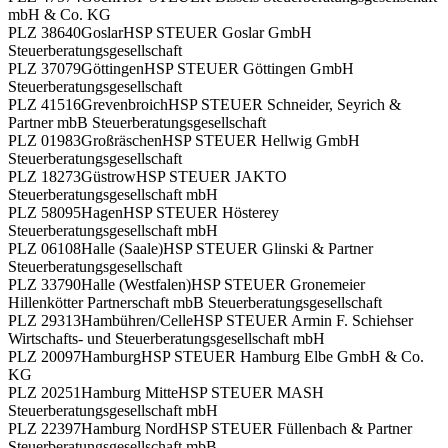
mbH & Co. KG
PLZ 38640
Goslar
HSP STEUER Goslar GmbH
Steuerberatungsgesellschaft
PLZ 37079
Göttingen
HSP STEUER Göttingen GmbH
Steuerberatungsgesellschaft
PLZ 41516
Grevenbroich
HSP STEUER Schneider, Seyrich &
Partner mbB Steuerberatungsgesellschaft
PLZ 01983
Großräschen
HSP STEUER Hellwig GmbH
Steuerberatungsgesellschaft
PLZ 18273
Güstrow
HSP STEUER JAKTO
Steuerberatungsgesellschaft mbH
PLZ 58095
Hagen
HSP STEUER Hösterey
Steuerberatungsgesellschaft mbH
PLZ 06108
Halle (Saale)
HSP STEUER Glinski & Partner
Steuerberatungsgesellschaft
PLZ 33790
Halle (Westfalen)
HSP STEUER Gronemeier
Hillenkötter Partnerschaft mbB Steuerberatungsgesellschaft
PLZ 29313
Hambühren/Celle
HSP STEUER Armin F. Schiehser
Wirtschafts- und Steuerberatungsgesellschaft mbH
PLZ 20097
Hamburg
HSP STEUER Hamburg Elbe GmbH & Co.
KG
PLZ 20251
Hamburg Mitte
HSP STEUER MASH
Steuerberatungsgesellschaft mbH
PLZ 22397
Hamburg Nord
HSP STEUER Füllenbach & Partner
Steuerberatungsgesellschaft mbB