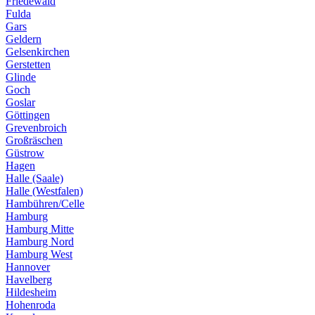
Friedewald
Fulda
Gars
Geldern
Gelsenkirchen
Gerstetten
Glinde
Goch
Goslar
Göttingen
Grevenbroich
Großräschen
Güstrow
Hagen
Halle (Saale)
Halle (Westfalen)
Hambühren/Celle
Hamburg
Hamburg Mitte
Hamburg Nord
Hamburg West
Hannover
Havelberg
Hildesheim
Hohenroda