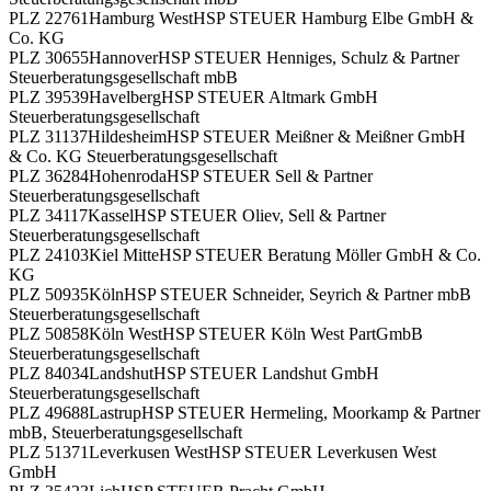
PLZ 22761
Hamburg West
HSP STEUER Hamburg Elbe GmbH &
Co. KG
PLZ 30655
Hannover
HSP STEUER Henniges, Schulz & Partner
Steuerberatungsgesellschaft mbB
PLZ 39539
Havelberg
HSP STEUER Altmark GmbH
Steuerberatungsgesellschaft
PLZ 31137
Hildesheim
HSP STEUER Meißner & Meißner GmbH
& Co. KG Steuerberatungsgesellschaft
PLZ 36284
Hohenroda
HSP STEUER Sell & Partner
Steuerberatungsgesellschaft
PLZ 34117
Kassel
HSP STEUER Oliev, Sell & Partner
Steuerberatungsgesellschaft
PLZ 24103
Kiel Mitte
HSP STEUER Beratung Möller GmbH & Co.
KG
PLZ 50935
Köln
HSP STEUER Schneider, Seyrich & Partner mbB
Steuerberatungsgesellschaft
PLZ 50858
Köln West
HSP STEUER Köln West PartGmbB
Steuerberatungsgesellschaft
PLZ 84034
Landshut
HSP STEUER Landshut GmbH
Steuerberatungsgesellschaft
PLZ 49688
Lastrup
HSP STEUER Hermeling, Moorkamp & Partner
mbB, Steuerberatungsgesellschaft
PLZ 51371
Leverkusen West
HSP STEUER Leverkusen West
GmbH