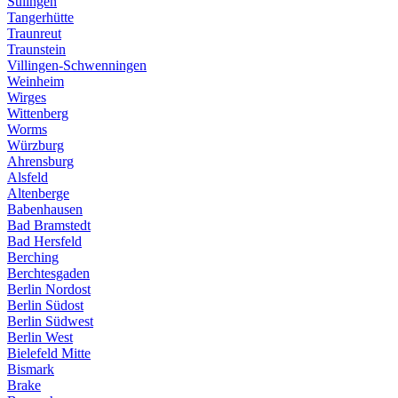
Sulingen
Tangerhütte
Traunreut
Traunstein
Villingen-Schwenningen
Weinheim
Wirges
Wittenberg
Worms
Würzburg
Ahrensburg
Alsfeld
Altenberge
Babenhausen
Bad Bramstedt
Bad Hersfeld
Berching
Berchtesgaden
Berlin Nordost
Berlin Südost
Berlin Südwest
Berlin West
Bielefeld Mitte
Bismark
Brake