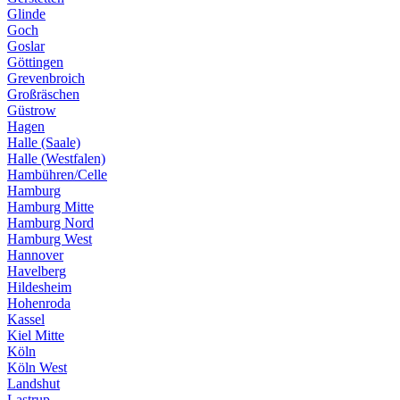
Glinde
Goch
Goslar
Göttingen
Grevenbroich
Großräschen
Güstrow
Hagen
Halle (Saale)
Halle (Westfalen)
Hambühren/Celle
Hamburg
Hamburg Mitte
Hamburg Nord
Hamburg West
Hannover
Havelberg
Hildesheim
Hohenroda
Kassel
Kiel Mitte
Köln
Köln West
Landshut
Lastrup