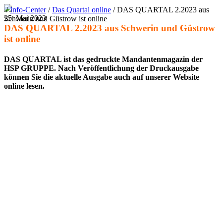
/
Info-Center
/
Das Quartal online
/
DAS QUARTAL 2.2023 aus
25. Mai 2023
Schwerin und Güstrow ist online
DAS QUARTAL 2.2023 aus Schwerin und Güstrow
ist online
DAS QUARTAL ist das gedruckte Mandan­ten­ma­gazin der
HSP GRUPPE. Nach Veröf­fent­li­chung der Druck­aus­gabe
können Sie die aktu­elle Ausgabe auch auf unserer Website
online lesen.