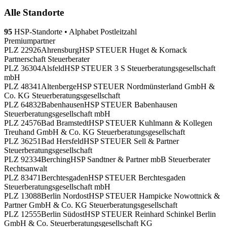
Alle Standorte
95
HSP-Standorte
•
Alphabet
Postleitzahl
Premiumpartner
PLZ 22926
Ahrensburg
HSP STEUER Huget & Kornack
Partnerschaft Steuerberater
PLZ 36304
Alsfeld
HSP STEUER 3 S Steuerberatungsgesellschaft
mbH
PLZ 48341
Altenberge
HSP STEUER Nordmünsterland GmbH &
Co. KG Steuerberatungsgesellschaft
PLZ 64832
Babenhausen
HSP STEUER Babenhausen
Steuerberatungsgesellschaft mbH
PLZ 24576
Bad Bramstedt
HSP STEUER Kuhlmann & Kollegen
Treuhand GmbH & Co. KG Steuerberatungsgesellschaft
PLZ 36251
Bad Hersfeld
HSP STEUER Sell & Partner
Steuerberatungsgesellschaft
PLZ 92334
Berching
HSP Sandtner & Partner mbB Steuerberater
Rechtsanwalt
PLZ 83471
Berchtesgaden
HSP STEUER Berchtesgaden
Steuerberatungsgesellschaft mbH
PLZ 13088
Berlin Nordost
HSP STEUER Hampicke Nowottnick &
Partner GmbH & Co. KG Steuerberatungsgesellschaft
PLZ 12555
Berlin Südost
HSP STEUER Reinhard Schinkel Berlin
GmbH & Co. Steuerberatungsgesellschaft KG