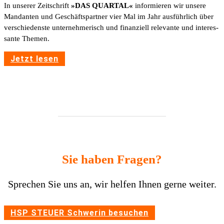
In unserer Zeit­schrift
»DAS QUARTAL«
infor­mieren wir unsere
Mandanten und Geschäfts­partner vier Mal im Jahr ausführ­lich über
verschie­denste unter­neh­me­risch und finan­ziell rele­vante und inter­es­
sante Themen.
Jetzt lesen
Sie haben Fragen?
Spre­chen Sie uns an, wir helfen Ihnen gerne weiter.
HSP STEUER Schwerin besu­chen