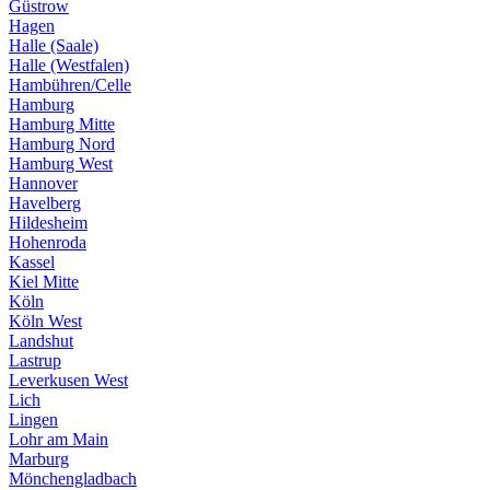
Güstrow
Hagen
Halle (Saale)
Halle (Westfalen)
Hambühren/Celle
Hamburg
Hamburg Mitte
Hamburg Nord
Hamburg West
Hannover
Havelberg
Hildesheim
Hohenroda
Kassel
Kiel Mitte
Köln
Köln West
Landshut
Lastrup
Leverkusen West
Lich
Lingen
Lohr am Main
Marburg
Mönchengladbach