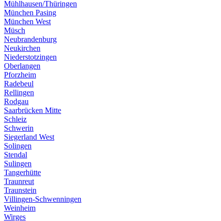
Mühlhausen/Thüringen
München Pasing
München West
Müsch
Neubrandenburg
Neukirchen
Niederstotzingen
Oberlangen
Pforzheim
Radebeul
Rellingen
Rodgau
Saarbrücken Mitte
Schleiz
Schwerin
Siegerland West
Solingen
Stendal
Sulingen
Tangerhütte
Traunreut
Traunstein
Villingen-Schwenningen
Weinheim
Wirges