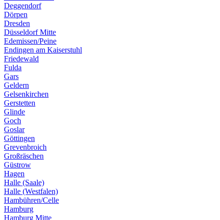
Deggendorf
Dörpen
Dresden
Düsseldorf Mitte
Edemissen/Peine
Endingen am Kaiserstuhl
Friedewald
Fulda
Gars
Geldern
Gelsenkirchen
Gerstetten
Glinde
Goch
Goslar
Göttingen
Grevenbroich
Großräschen
Güstrow
Hagen
Halle (Saale)
Halle (Westfalen)
Hambühren/Celle
Hamburg
Hamburg Mitte