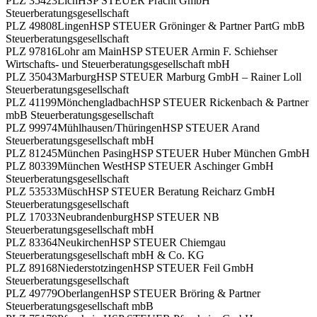
PLZ 35423
Lich
HSP STEUER Pracht GmbH
Steuerberatungsgesellschaft
PLZ 49808
Lingen
HSP STEUER Gröninger & Partner PartG mbB
Steuerberatungsgesellschaft
PLZ 97816
Lohr am Main
HSP STEUER Armin F. Schiehser
Wirtschafts- und Steuerberatungsgesellschaft mbH
PLZ 35043
Marburg
HSP STEUER Marburg GmbH – Rainer Loll
Steuerberatungsgesellschaft
PLZ 41199
Mönchengladbach
HSP STEUER Rickenbach & Partner
mbB Steuerberatungsgesellschaft
PLZ 99974
Mühlhausen/Thüringen
HSP STEUER Arand
Steuerberatungsgesellschaft mbH
PLZ 81245
München Pasing
HSP STEUER Huber München GmbH
PLZ 80339
München West
HSP STEUER Aschinger GmbH
Steuerberatungsgesellschaft
PLZ 53533
Müsch
HSP STEUER Beratung Reicharz GmbH
Steuerberatungsgesellschaft
PLZ 17033
Neubrandenburg
HSP STEUER NB
Steuerberatungsgesellschaft mbH
PLZ 83364
Neukirchen
HSP STEUER Chiemgau
Steuerberatungsgesellschaft mbH & Co. KG
PLZ 89168
Niederstotzingen
HSP STEUER Feil GmbH
Steuerberatungsgesellschaft
PLZ 49779
Oberlangen
HSP STEUER Bröring & Partner
Steuerberatungsgesellschaft mbB