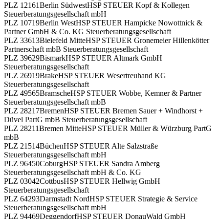
PLZ 12161
Berlin Südwest
HSP STEUER Kopf & Kollegen
Steuerberatungsgesellschaft mbH
PLZ 10719
Berlin West
HSP STEUER Hampicke Nowottnick &
Partner GmbH & Co. KG Steuerberatungsgesellschaft
PLZ 33613
Bielefeld Mitte
HSP STEUER Gronemeier Hillenkötter
Partnerschaft mbB Steuerberatungsgesellschaft
PLZ 39629
Bismark
HSP STEUER Altmark GmbH
Steuerberatungsgesellschaft
PLZ 26919
Brake
HSP STEUER Wesertreuhand KG
Steuerberatungsgesellschaft
PLZ 49565
Bramsche
HSP STEUER Wobbe, Kemner & Partner
Steuerberatungsgesellschaft mbB
PLZ 28217
Bremen
HSP STEUER Bremen Sauer + Windhorst +
Düvel PartG mbB Steuerberatungsgesellschaft
PLZ 28211
Bremen Mitte
HSP STEUER Müller & Würzburg PartG
mbB
PLZ 21514
Büchen
HSP STEUER Alte Salzstraße
Steuerberatungsgesellschaft mbH
PLZ 96450
Coburg
HSP STEUER Sandra Amberg
Steuerberatungsgesellschaft mbH & Co. KG
PLZ 03042
Cottbus
HSP STEUER Hellwig GmbH
Steuerberatungsgesellschaft
PLZ 64293
Darmstadt Nord
HSP STEUER Strategie & Service
Steuerberatungsgesellschaft mbH
PLZ 94469
Deggendorf
HSP STEUER DonauWald GmbH