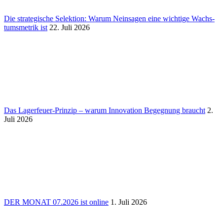
Die stra­te­gi­sche Selek­tion: Warum Nein­sagen eine wich­tige Wachs­
tums­me­trik ist
22. Juli 2026
Das Lager­feuer-Prinzip – warum Inno­va­tion Begeg­nung braucht
2.
Juli 2026
DER MONAT 07.2026 ist online
1. Juli 2026