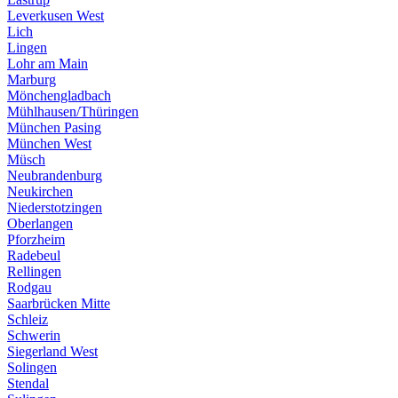
Leverkusen West
Lich
Lingen
Lohr am Main
Marburg
Mönchengladbach
Mühlhausen/Thüringen
München Pasing
München West
Müsch
Neubrandenburg
Neukirchen
Niederstotzingen
Oberlangen
Pforzheim
Radebeul
Rellingen
Rodgau
Saarbrücken Mitte
Schleiz
Schwerin
Siegerland West
Solingen
Stendal