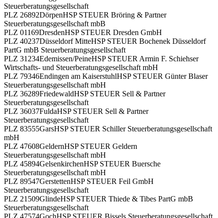
Steuerberatungsgesellschaft
PLZ 26892
Dörpen
HSP STEUER Bröring & Partner
Steuerberatungsgesellschaft mbB
PLZ 01169
Dresden
HSP STEUER Dresden GmbH
PLZ 40237
Düsseldorf Mitte
HSP STEUER Bochenek Düsseldorf
PartG mbB Steuerberatungsgesellschaft
PLZ 31234
Edemissen/Peine
HSP STEUER Armin F. Schiehser
Wirtschafts- und Steuerberatungsgesellschaft mbH
PLZ 79346
Endingen am Kaiserstuhl
HSP STEUER Günter Blaser
Steuerberatungsgesellschaft mbH
PLZ 36289
Friedewald
HSP STEUER Sell & Partner
Steuerberatungsgesellschaft
PLZ 36037
Fulda
HSP STEUER Sell & Partner
Steuerberatungsgesellschaft
PLZ 83555
Gars
HSP STEUER Schiller Steuerberatungsgesellschaft
mbH
PLZ 47608
Geldern
HSP STEUER Geldern
Steuerberatungsgesellschaft mbH
PLZ 45894
Gelsenkirchen
HSP STEUER Buersche
Steuerberatungsgesellschaft mbH
PLZ 89547
Gerstetten
HSP STEUER Feil GmbH
Steuerberatungsgesellschaft
PLZ 21509
Glinde
HSP STEUER Thiede & Tibes PartG mbB
Steuerberatungsgesellschaft
PLZ 47574
Goch
HSP STEUER Bissels Steuerberatungsgesellschaft