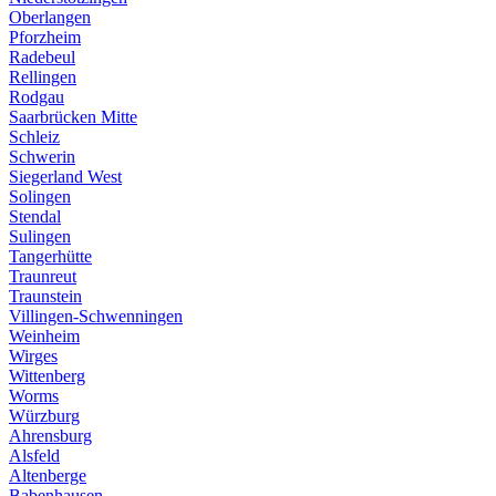
Oberlangen
Pforzheim
Radebeul
Rellingen
Rodgau
Saarbrücken Mitte
Schleiz
Schwerin
Siegerland West
Solingen
Stendal
Sulingen
Tangerhütte
Traunreut
Traunstein
Villingen-Schwenningen
Weinheim
Wirges
Wittenberg
Worms
Würzburg
Ahrensburg
Alsfeld
Altenberge
Babenhausen