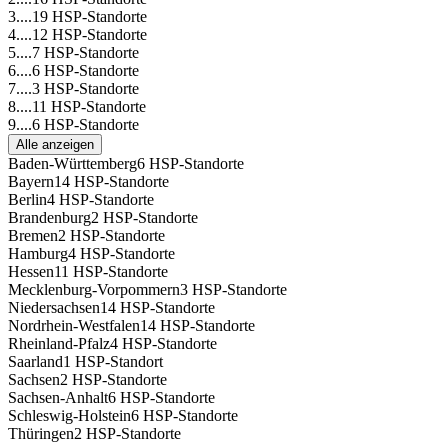
3....
19 HSP-Standorte
4....
12 HSP-Standorte
5....
7 HSP-Standorte
6....
6 HSP-Standorte
7....
3 HSP-Standorte
8....
11 HSP-Standorte
9....
6 HSP-Standorte
Alle anzeigen
Baden-Württemberg
6 HSP-Standorte
Bayern
14 HSP-Standorte
Berlin
4 HSP-Standorte
Brandenburg
2 HSP-Standorte
Bremen
2 HSP-Standorte
Hamburg
4 HSP-Standorte
Hessen
11 HSP-Standorte
Mecklenburg-Vorpommern
3 HSP-Standorte
Niedersachsen
14 HSP-Standorte
Nordrhein-Westfalen
14 HSP-Standorte
Rheinland-Pfalz
4 HSP-Standorte
Saarland
1 HSP-Standort
Sachsen
2 HSP-Standorte
Sachsen-Anhalt
6 HSP-Standorte
Schleswig-Holstein
6 HSP-Standorte
Thüringen
2 HSP-Standorte