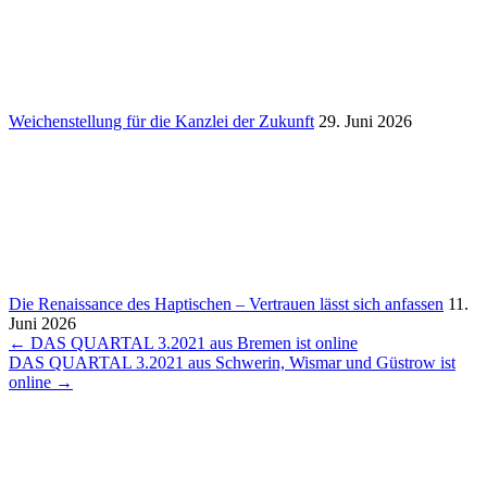
Weichen­stel­lung für die Kanzlei der Zukunft
29. Juni 2026
Die Renais­sance des Hapti­schen – Vertrauen lässt sich anfassen
11.
Juni 2026
Beitragsnavigation
← DAS QUARTAL 3.2021 aus Bremen ist online
DAS QUARTAL 3.2021 aus Schwerin, Wismar und Güstrow ist
online →