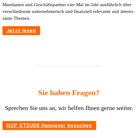
Mandanten und Geschäfts­partner vier Mal im Jahr ausführ­lich über
verschie­denste unter­neh­me­risch und finan­ziell rele­vante und inter­es­
sante Themen.
Jetzt lesen
Sie haben Fragen?
Spre­chen Sie uns an, wir helfen Ihnen gerne weiter.
HSP STEUER Hannover besu­chen