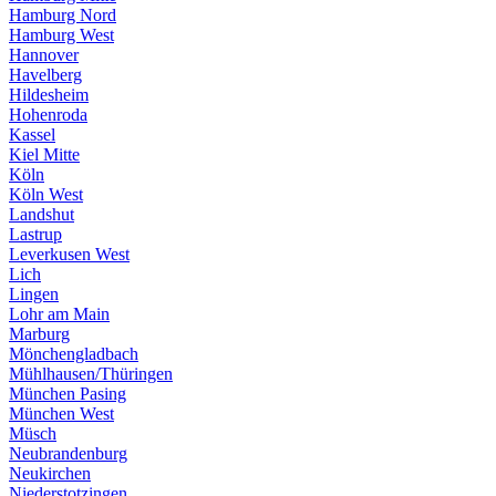
Hamburg Nord
Hamburg West
Hannover
Havelberg
Hildesheim
Hohenroda
Kassel
Kiel Mitte
Köln
Köln West
Landshut
Lastrup
Leverkusen West
Lich
Lingen
Lohr am Main
Marburg
Mönchengladbach
Mühlhausen/Thüringen
München Pasing
München West
Müsch
Neubrandenburg
Neukirchen
Niederstotzingen