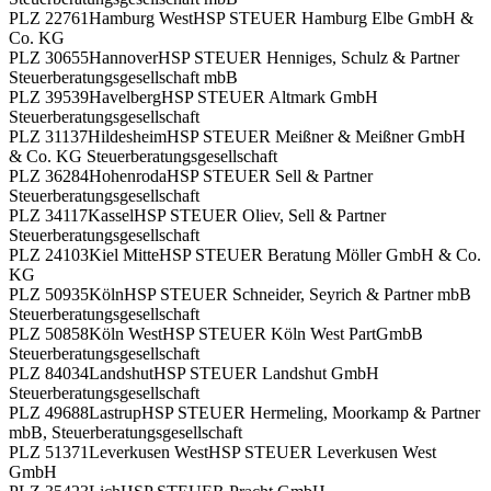
PLZ 22761
Hamburg West
HSP STEUER Hamburg Elbe GmbH &
Co. KG
PLZ 30655
Hannover
HSP STEUER Henniges, Schulz & Partner
Steuerberatungsgesellschaft mbB
PLZ 39539
Havelberg
HSP STEUER Altmark GmbH
Steuerberatungsgesellschaft
PLZ 31137
Hildesheim
HSP STEUER Meißner & Meißner GmbH
& Co. KG Steuerberatungsgesellschaft
PLZ 36284
Hohenroda
HSP STEUER Sell & Partner
Steuerberatungsgesellschaft
PLZ 34117
Kassel
HSP STEUER Oliev, Sell & Partner
Steuerberatungsgesellschaft
PLZ 24103
Kiel Mitte
HSP STEUER Beratung Möller GmbH & Co.
KG
PLZ 50935
Köln
HSP STEUER Schneider, Seyrich & Partner mbB
Steuerberatungsgesellschaft
PLZ 50858
Köln West
HSP STEUER Köln West PartGmbB
Steuerberatungsgesellschaft
PLZ 84034
Landshut
HSP STEUER Landshut GmbH
Steuerberatungsgesellschaft
PLZ 49688
Lastrup
HSP STEUER Hermeling, Moorkamp & Partner
mbB, Steuerberatungsgesellschaft
PLZ 51371
Leverkusen West
HSP STEUER Leverkusen West
GmbH