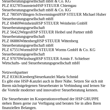
Steuerberatungsgesellschaft mbH & Co. KG
PLZ 83278
Traunstein
HSP STEUER Chiemgau
Steuerberatungsgesellschaft mbH & Co. KG
PLZ 78050
Villingen-Schwenningen
HSP STEUER Michael Huber
Steuerberatungsgesellschaft mbH
PLZ 69469
Weinheim
HSP STEUER Weinheim GmbH
Steuerberatungsgesellschaft
PLZ 56422
Wirges
HSP STEUER Heibel und Partner mbB
Steuerberatungsgesellschaft
PLZ 06886
Wittenberg
HSP STEUER Wittenberg
Steuerberatungsgesellschaft mbH
PLZ 67551
Worms
HSP STEUER Worms GmbH & Co. KG
Steuerberatungsgesellschaft
PLZ 97070
Würzburg
HSP STEUER Armin F. Schiehser
Wirtschafts- und Steuerberatungsgesellschaft mbH
Netzwerkpartner
PLZ 83361
Kienberg
Steuerkanzlei Maria Schmid
Es gibt eine HSP-Kanzlei auch in Ihrer Nähe. Setzen Sie sich mit
Ihrem nächstgelegenen Steuerberater in Verbindung und lernen Sie
die Vorteile moderner und innovativer Steuerberatung kennen.
Die Steuerberater im Kooperationsverbund der HSP GRUPPE
stehen Ihnen gerne zur Verfügung und beraten Sie in allen Ihren
finanziellen Belangen.