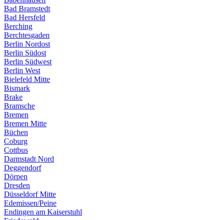
Bad Bramstedt
Bad Hersfeld
Berching
Berchtesgaden
Berlin Nordost
Berlin Südost
Berlin Südwest
Berlin West
Bielefeld Mitte
Bismark
Brake
Bramsche
Bremen
Bremen Mitte
Büchen
Coburg
Cottbus
Darmstadt Nord
Deggendorf
Dörpen
Dresden
Düsseldorf Mitte
Edemissen/Peine
Endingen am Kaiserstuhl