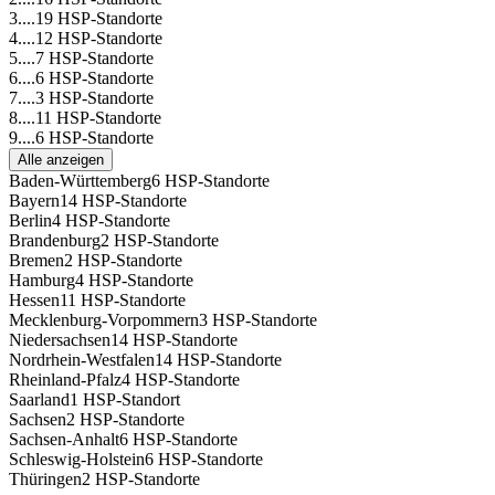
3....
19 HSP-Standorte
4....
12 HSP-Standorte
5....
7 HSP-Standorte
6....
6 HSP-Standorte
7....
3 HSP-Standorte
8....
11 HSP-Standorte
9....
6 HSP-Standorte
Alle anzeigen
Baden-Württemberg
6 HSP-Standorte
Bayern
14 HSP-Standorte
Berlin
4 HSP-Standorte
Brandenburg
2 HSP-Standorte
Bremen
2 HSP-Standorte
Hamburg
4 HSP-Standorte
Hessen
11 HSP-Standorte
Mecklenburg-Vorpommern
3 HSP-Standorte
Niedersachsen
14 HSP-Standorte
Nordrhein-Westfalen
14 HSP-Standorte
Rheinland-Pfalz
4 HSP-Standorte
Saarland
1 HSP-Standort
Sachsen
2 HSP-Standorte
Sachsen-Anhalt
6 HSP-Standorte
Schleswig-Holstein
6 HSP-Standorte
Thüringen
2 HSP-Standorte