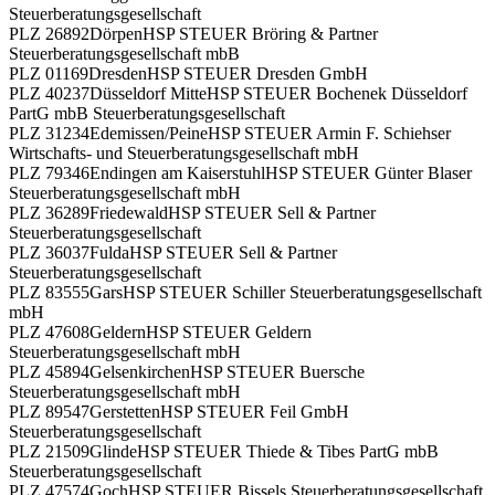
Steuerberatungsgesellschaft
PLZ 26892
Dörpen
HSP STEUER Bröring & Partner
Steuerberatungsgesellschaft mbB
PLZ 01169
Dresden
HSP STEUER Dresden GmbH
PLZ 40237
Düsseldorf Mitte
HSP STEUER Bochenek Düsseldorf
PartG mbB Steuerberatungsgesellschaft
PLZ 31234
Edemissen/Peine
HSP STEUER Armin F. Schiehser
Wirtschafts- und Steuerberatungsgesellschaft mbH
PLZ 79346
Endingen am Kaiserstuhl
HSP STEUER Günter Blaser
Steuerberatungsgesellschaft mbH
PLZ 36289
Friedewald
HSP STEUER Sell & Partner
Steuerberatungsgesellschaft
PLZ 36037
Fulda
HSP STEUER Sell & Partner
Steuerberatungsgesellschaft
PLZ 83555
Gars
HSP STEUER Schiller Steuerberatungsgesellschaft
mbH
PLZ 47608
Geldern
HSP STEUER Geldern
Steuerberatungsgesellschaft mbH
PLZ 45894
Gelsenkirchen
HSP STEUER Buersche
Steuerberatungsgesellschaft mbH
PLZ 89547
Gerstetten
HSP STEUER Feil GmbH
Steuerberatungsgesellschaft
PLZ 21509
Glinde
HSP STEUER Thiede & Tibes PartG mbB
Steuerberatungsgesellschaft
PLZ 47574
Goch
HSP STEUER Bissels Steuerberatungsgesellschaft