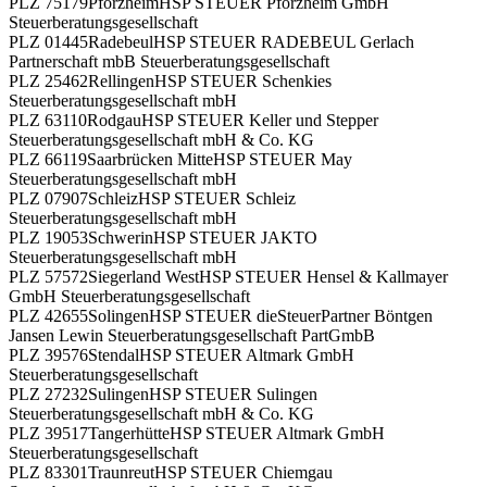
PLZ 75179
Pforzheim
HSP STEUER Pforzheim GmbH
Steuerberatungsgesellschaft
PLZ 01445
Radebeul
HSP STEUER RADEBEUL Gerlach
Partnerschaft mbB Steuerberatungsgesellschaft
PLZ 25462
Rellingen
HSP STEUER Schenkies
Steuerberatungsgesellschaft mbH
PLZ 63110
Rodgau
HSP STEUER Keller und Stepper
Steuerberatungsgesellschaft mbH & Co. KG
PLZ 66119
Saarbrücken Mitte
HSP STEUER May
Steuerberatungsgesellschaft mbH
PLZ 07907
Schleiz
HSP STEUER Schleiz
Steuerberatungsgesellschaft mbH
PLZ 19053
Schwerin
HSP STEUER JAKTO
Steuerberatungsgesellschaft mbH
PLZ 57572
Siegerland West
HSP STEUER Hensel & Kallmayer
GmbH Steuerberatungsgesellschaft
PLZ 42655
Solingen
HSP STEUER dieSteuerPartner Böntgen
Jansen Lewin Steuerberatungsgesellschaft PartGmbB
PLZ 39576
Stendal
HSP STEUER Altmark GmbH
Steuerberatungsgesellschaft
PLZ 27232
Sulingen
HSP STEUER Sulingen
Steuerberatungsgesellschaft mbH & Co. KG
PLZ 39517
Tangerhütte
HSP STEUER Altmark GmbH
Steuerberatungsgesellschaft
PLZ 83301
Traunreut
HSP STEUER Chiemgau