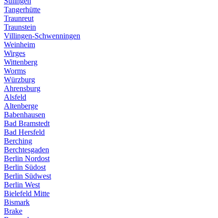
Sulingen
Tangerhütte
Traunreut
Traunstein
Villingen-Schwenningen
Weinheim
Wirges
Wittenberg
Worms
Würzburg
Ahrensburg
Alsfeld
Altenberge
Babenhausen
Bad Bramstedt
Bad Hersfeld
Berching
Berchtesgaden
Berlin Nordost
Berlin Südost
Berlin Südwest
Berlin West
Bielefeld Mitte
Bismark
Brake