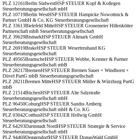
PLZ 12161
Berlin Südwest
HSP STEUER Kopf & Kollegen
Steuerberatungsgesellschaft mbH
PLZ 10719
Berlin West
HSP STEUER Hampicke Nowottnick &
Partner GmbH & Co. KG Steuerberatungsgesellschaft
PLZ 33613
Bielefeld Mitte
HSP STEUER Gronemeier Hillenkötter
Partnerschaft mbB Steuerberatungsgesellschaft
PLZ 39629
Bismark
HSP STEUER Altmark GmbH
Steuerberatungsgesellschaft
PLZ 26919
Brake
HSP STEUER Wesertreuhand KG
Steuerberatungsgesellschaft
PLZ 49565
Bramsche
HSP STEUER Wobbe, Kemner & Partner
Steuerberatungsgesellschaft mbB
PLZ 28217
Bremen
HSP STEUER Bremen Sauer + Windhorst +
Düvel PartG mbB Steuerberatungsgesellschaft
PLZ 28211
Bremen Mitte
HSP STEUER Müller & Würzburg PartG
mbB
PLZ 21514
Büchen
HSP STEUER Alte Salzstraße
Steuerberatungsgesellschaft mbH
PLZ 96450
Coburg
HSP STEUER Sandra Amberg
Steuerberatungsgesellschaft mbH & Co. KG
PLZ 03042
Cottbus
HSP STEUER Hellwig GmbH
Steuerberatungsgesellschaft
PLZ 64293
Darmstadt Nord
HSP STEUER Strategie & Service
Steuerberatungsgesellschaft mbH
PLZ 94469
Deggendorf
HSP STEUER DonauWald GmbH