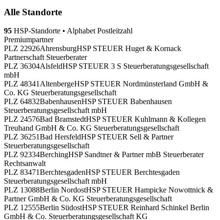
Alle Standorte
95
HSP-Standorte
•
Alphabet
Postleitzahl
Premiumpartner
PLZ 22926
Ahrensburg
HSP STEUER Huget & Kornack
Partnerschaft Steuerberater
PLZ 36304
Alsfeld
HSP STEUER 3 S Steuerberatungsgesellschaft
mbH
PLZ 48341
Altenberge
HSP STEUER Nordmünsterland GmbH &
Co. KG Steuerberatungsgesellschaft
PLZ 64832
Babenhausen
HSP STEUER Babenhausen
Steuerberatungsgesellschaft mbH
PLZ 24576
Bad Bramstedt
HSP STEUER Kuhlmann & Kollegen
Treuhand GmbH & Co. KG Steuerberatungsgesellschaft
PLZ 36251
Bad Hersfeld
HSP STEUER Sell & Partner
Steuerberatungsgesellschaft
PLZ 92334
Berching
HSP Sandtner & Partner mbB Steuerberater
Rechtsanwalt
PLZ 83471
Berchtesgaden
HSP STEUER Berchtesgaden
Steuerberatungsgesellschaft mbH
PLZ 13088
Berlin Nordost
HSP STEUER Hampicke Nowottnick &
Partner GmbH & Co. KG Steuerberatungsgesellschaft
PLZ 12555
Berlin Südost
HSP STEUER Reinhard Schinkel Berlin
GmbH & Co. Steuerberatungsgesellschaft KG