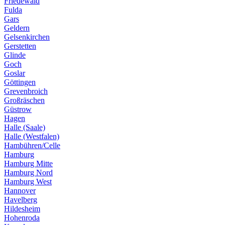
Friedewald
Fulda
Gars
Geldern
Gelsenkirchen
Gerstetten
Glinde
Goch
Goslar
Göttingen
Grevenbroich
Großräschen
Güstrow
Hagen
Halle (Saale)
Halle (Westfalen)
Hambühren/Celle
Hamburg
Hamburg Mitte
Hamburg Nord
Hamburg West
Hannover
Havelberg
Hildesheim
Hohenroda