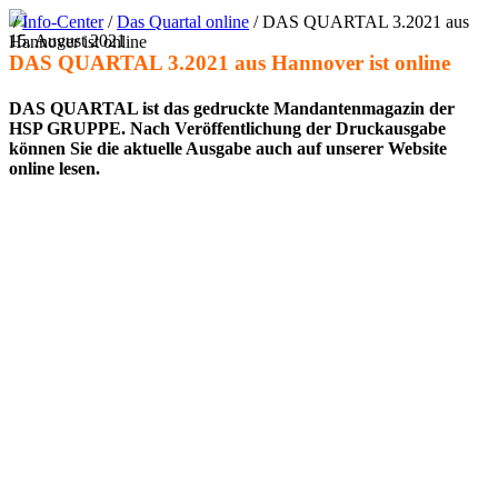
/
Info-Center
/
Das Quartal online
/
DAS QUARTAL 3.2021 aus
15. August 2021
Hannover ist online
DAS QUARTAL 3.2021 aus Hannover ist online
DAS QUARTAL ist das gedruckte Mandan­ten­ma­gazin der
HSP GRUPPE. Nach Veröf­fent­li­chung der Druck­aus­gabe
können Sie die aktu­elle Ausgabe auch auf unserer Website
online lesen.