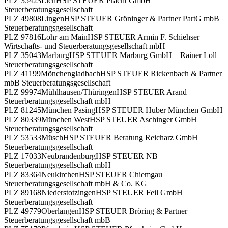
PLZ 35423
Lich
HSP STEUER Pracht GmbH
Steuerberatungsgesellschaft
PLZ 49808
Lingen
HSP STEUER Gröninger & Partner PartG mbB
Steuerberatungsgesellschaft
PLZ 97816
Lohr am Main
HSP STEUER Armin F. Schiehser
Wirtschafts- und Steuerberatungsgesellschaft mbH
PLZ 35043
Marburg
HSP STEUER Marburg GmbH – Rainer Loll
Steuerberatungsgesellschaft
PLZ 41199
Mönchengladbach
HSP STEUER Rickenbach & Partner
mbB Steuerberatungsgesellschaft
PLZ 99974
Mühlhausen/Thüringen
HSP STEUER Arand
Steuerberatungsgesellschaft mbH
PLZ 81245
München Pasing
HSP STEUER Huber München GmbH
PLZ 80339
München West
HSP STEUER Aschinger GmbH
Steuerberatungsgesellschaft
PLZ 53533
Müsch
HSP STEUER Beratung Reicharz GmbH
Steuerberatungsgesellschaft
PLZ 17033
Neubrandenburg
HSP STEUER NB
Steuerberatungsgesellschaft mbH
PLZ 83364
Neukirchen
HSP STEUER Chiemgau
Steuerberatungsgesellschaft mbH & Co. KG
PLZ 89168
Niederstotzingen
HSP STEUER Feil GmbH
Steuerberatungsgesellschaft
PLZ 49779
Oberlangen
HSP STEUER Bröring & Partner
Steuerberatungsgesellschaft mbB