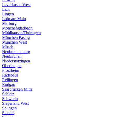
Leverkusen West
Lich
Lingen
Lohr am Main
Marburg
Mönchengladbach
Mühlhausen/Thüringen
München Pasing
München West
Müsch
Neubrandenburg
Neukirchen
Niederstotzingen
Oberlangen
Pforzheim
Radebeul
Rellingen
Rodgau
Saarbrücken Mitte
Schleiz
Schwerin
Siegerland West
Solingen
Stendal