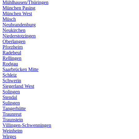
Mühlhausen/Thüringen
München Pasing
München West
Müsch
Neubrandenburg
Neukirchen
Niederstotzingen
Oberlangen
Pforzheim
Radebeul
Rellingen
Rodgau
Saarbrücken Mitte
Schleiz
Schwerin
Siegerland West
Solingen
Stendal
Sulingen
Tangerhütte
Traunreut
Traunstein
Villingen-Schwenningen
Weinheim
Wirges