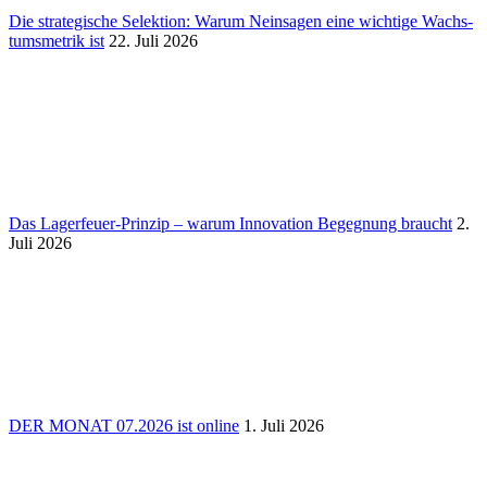
Die stra­te­gi­sche Selek­tion: Warum Nein­sagen eine wich­tige Wachs­
tums­me­trik ist
22. Juli 2026
Das Lager­feuer-Prinzip – warum Inno­va­tion Begeg­nung braucht
2.
Juli 2026
DER MONAT 07.2026 ist online
1. Juli 2026