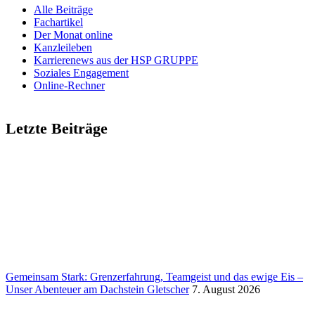
Alle Beiträge
Fach­ar­tikel
Der Monat online
Kanz­lei­leben
Karrie­renews aus der HSP GRUPPE
Soziales Enga­ge­ment
Online-Rechner
Letzte Beiträge
Gemeinsam Stark: Grenz­erfah­rung, Team­geist und das ewige Eis –
Unser Aben­teuer am Dach­stein Glet­scher
7. August 2026