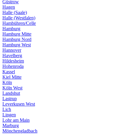
Güstrow
Hagen
Halle (Saale)
Halle (Westfalen)
Hambühren/Celle
Hamburg
Hamburg Mitte
Hamburg Nord
Hamburg West
Hannover
Havelberg
Hildesheim
Hohenroda
Kassel
Kiel Mitte
Köln
Köln West
Landshut
Lastrup
Leverkusen West
Lich
Lingen
Lohr am Main
Marburg
Mönchengladbach