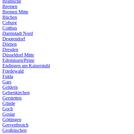
Bramsche
Bremen
Bremen Mitte
Büchen
Coburg
Cottbus
Darmstadt Nord
Deggendorf
Dörpen
Dresden
Düsseldorf Mitte
Edemissen/Peine
Endingen am Kaiserstuhl
Friedewald
Fulda
Gars
Geldern
Gelsenkirchen
Gerstetten
Glinde
Goch
Goslar
Göttingen
Grevenbroich
Großräschen