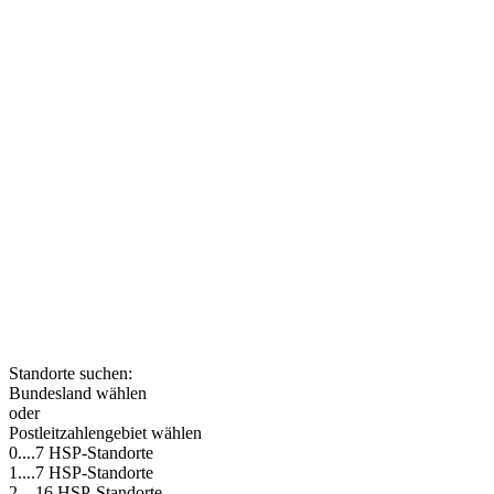
Die HSP GRUPPE ist ein
bundesweites Netzwerk
eigenständiger, miteinander
kooperierender
Steuerberatungskanzleien. Nutzen
auch Sie die Vorteile moderner und
innovativer Steuerberatung und
lernen Sie Ihre nächstgelegene
HSP-Kanzlei kennen.
Standorte suchen:
Bundesland wählen
oder
Postleitzahlengebiet wählen
0....
7 HSP-Standorte
1....
7 HSP-Standorte
2....
16 HSP-Standorte