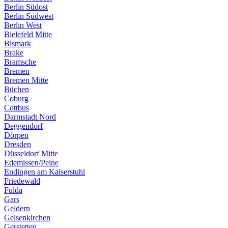
Berlin Südost
Berlin Südwest
Berlin West
Bielefeld Mitte
Bismark
Brake
Bramsche
Bremen
Bremen Mitte
Büchen
Coburg
Cottbus
Darmstadt Nord
Deggendorf
Dörpen
Dresden
Düsseldorf Mitte
Edemissen/Peine
Endingen am Kaiserstuhl
Friedewald
Fulda
Gars
Geldern
Gelsenkirchen
Gerstetten