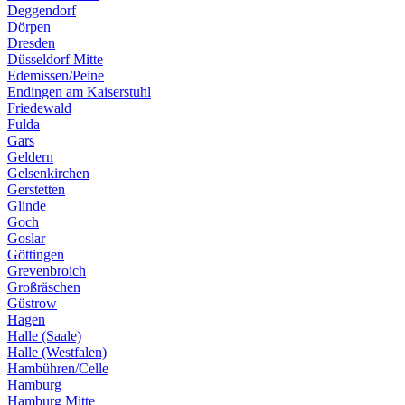
Deggendorf
Dörpen
Dresden
Düsseldorf Mitte
Edemissen/Peine
Endingen am Kaiserstuhl
Friedewald
Fulda
Gars
Geldern
Gelsenkirchen
Gerstetten
Glinde
Goch
Goslar
Göttingen
Grevenbroich
Großräschen
Güstrow
Hagen
Halle (Saale)
Halle (Westfalen)
Hambühren/Celle
Hamburg
Hamburg Mitte