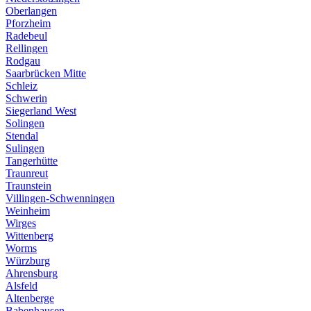
Oberlangen
Pforzheim
Radebeul
Rellingen
Rodgau
Saarbrücken Mitte
Schleiz
Schwerin
Siegerland West
Solingen
Stendal
Sulingen
Tangerhütte
Traunreut
Traunstein
Villingen-Schwenningen
Weinheim
Wirges
Wittenberg
Worms
Würzburg
Ahrensburg
Alsfeld
Altenberge
Babenhausen