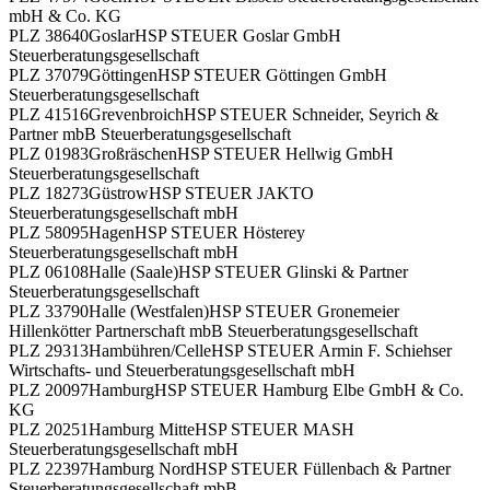
mbH & Co. KG
PLZ 38640
Goslar
HSP STEUER Goslar GmbH
Steuerberatungsgesellschaft
PLZ 37079
Göttingen
HSP STEUER Göttingen GmbH
Steuerberatungsgesellschaft
PLZ 41516
Grevenbroich
HSP STEUER Schneider, Seyrich &
Partner mbB Steuerberatungsgesellschaft
PLZ 01983
Großräschen
HSP STEUER Hellwig GmbH
Steuerberatungsgesellschaft
PLZ 18273
Güstrow
HSP STEUER JAKTO
Steuerberatungsgesellschaft mbH
PLZ 58095
Hagen
HSP STEUER Hösterey
Steuerberatungsgesellschaft mbH
PLZ 06108
Halle (Saale)
HSP STEUER Glinski & Partner
Steuerberatungsgesellschaft
PLZ 33790
Halle (Westfalen)
HSP STEUER Gronemeier
Hillenkötter Partnerschaft mbB Steuerberatungsgesellschaft
PLZ 29313
Hambühren/Celle
HSP STEUER Armin F. Schiehser
Wirtschafts- und Steuerberatungsgesellschaft mbH
PLZ 20097
Hamburg
HSP STEUER Hamburg Elbe GmbH & Co.
KG
PLZ 20251
Hamburg Mitte
HSP STEUER MASH
Steuerberatungsgesellschaft mbH
PLZ 22397
Hamburg Nord
HSP STEUER Füllenbach & Partner
Steuerberatungsgesellschaft mbB