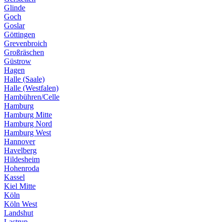
Glinde
Goch
Goslar
Göttingen
Grevenbroich
Großräschen
Güstrow
Hagen
Halle (Saale)
Halle (Westfalen)
Hambühren/Celle
Hamburg
Hamburg Mitte
Hamburg Nord
Hamburg West
Hannover
Havelberg
Hildesheim
Hohenroda
Kassel
Kiel Mitte
Köln
Köln West
Landshut
Lastrup