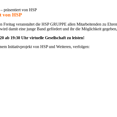
 – präsen­tiert von HSP
ert von HSP
itag veran­staltet die HSP GRUPPE allen Mitar­bei­tenden zu Ehren ei
ird damit eine junge Band geför­dert und ihr die Möglich­keit gegeben, 
 ab 19:30 Uhr virtu­elle Gesell­schaft zu leisten!
inem Initia­tiv­pro­jekt von HSP und Weiteren, verfolgen: