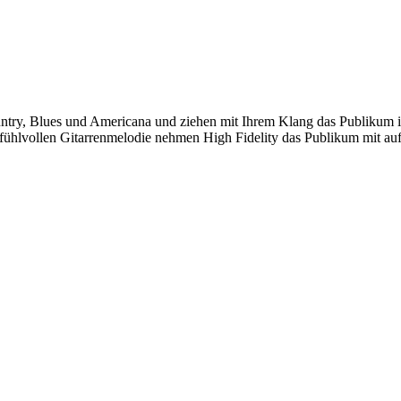
ountry, Blues und Ameri­cana und ziehen mit Ihrem Klang das Publikum i
­vollen Gitar­ren­me­lodie nehmen High Fide­lity das Publikum mit auf e