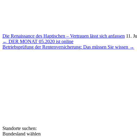
Die Renais­sance des Hapti­schen – Vertrauen lässt sich anfassen
11. J
Beitragsnavigation
← DER MONAT 05.2020 ist online
Betriebs­prü­fung der Renten­ver­si­che­rung: Das müssen Sie wissen →
Die HSP GRUPPE ist ein bunde
Steuerberatungskanzleien
Steuerberatung und 
Standorte suchen:
Bundesland wählen