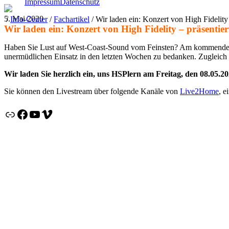
Impressum
Datenschutz
5. Mai 2020
/
Info-Center
/
Fachartikel
/
Wir laden ein: Konzert von High Fide­lity
Wir laden ein: Konzert von High Fide­lity – präsen­ti
Haben Sie Lust auf West-Coast-Sound vom Feinsten? Am kommenden Fre
uner­müd­li­chen Einsatz in den letzten Wochen zu bedanken. Zugleich w
Wir laden Sie herz­lich ein, uns HSPlern am Freitag, den 08.05.2020
Sie können den Live­stream über folgende Kanäle von
Live2Home
, e
live2home-Website
Face­book
YouTube
Vimeo