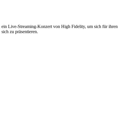
n Live-Strea­ming-Konzert von High Fide­lity, um sich für ihren
sich zu präsen­tieren.