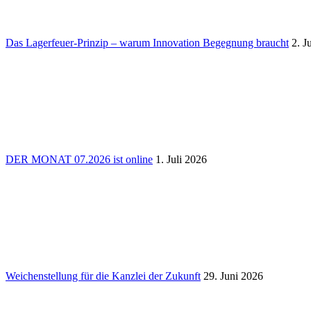
Das Lager­feuer-Prinzip – warum Inno­va­tion Begeg­nung braucht
2. J
DER MONAT 07.2026 ist online
1. Juli 2026
Weichen­stel­lung für die Kanzlei der Zukunft
29. Juni 2026