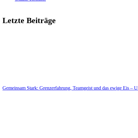
Letzte Beiträge
Gemeinsam Stark: Grenz­erfah­rung, Team­geist und das ewige Eis – Un