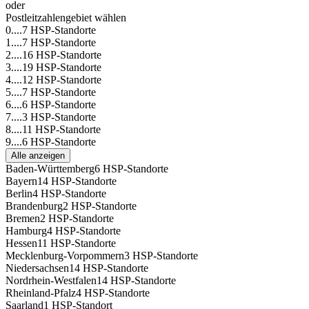
oder
Postleitzahlengebiet wählen
0....
7 HSP-Standorte
1....
7 HSP-Standorte
2....
16 HSP-Standorte
3....
19 HSP-Standorte
4....
12 HSP-Standorte
5....
7 HSP-Standorte
6....
6 HSP-Standorte
7....
3 HSP-Standorte
8....
11 HSP-Standorte
9....
6 HSP-Standorte
Alle anzeigen
Baden-Württemberg
6 HSP-Standorte
Bayern
14 HSP-Standorte
Berlin
4 HSP-Standorte
Brandenburg
2 HSP-Standorte
Bremen
2 HSP-Standorte
Hamburg
4 HSP-Standorte
Hessen
11 HSP-Standorte
Mecklenburg-Vorpommern
3 HSP-Standorte
Niedersachsen
14 HSP-Standorte
Nordrhein-Westfalen
14 HSP-Standorte
Rheinland-Pfalz
4 HSP-Standorte
Saarland
1 HSP-Standort