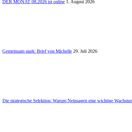
DER MONAT 08.2026 ist online
1. August 2026
Gemeinsam stark: Brief von Michelle
29. Juli 2026
Die stra­te­gi­sche Selek­tion: Warum Nein­sagen eine wich­tige Wachs­tums