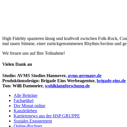
High Fide­lity spazieren lässig und kraft­voll zwischen Folk-Rock, C
mal rauen Stimme, einer zurück­ge­nom­menen Rhythm-Section und gefühl
Wir freuen uns auf Ihre Teil­nahme!
Vielen Dank an
Studio: AVMS Studios Hannover,
avms-germany.de
Produk­ti­ons­de­sign: Brigade Eins Werbe­agentur,
brigade-eins.de
Ton: Willi Dammeier,
wohlklangforschung.de
Alle Beiträge
Fach­ar­tikel
Der Monat online
Kanz­lei­leben
Karrie­renews aus der HSP GRUPPE
Soziales Enga­ge­ment
Online-Rechner