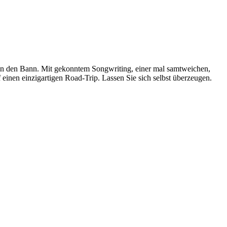
n den Bann. Mit gekonntem Song­wri­ting, einer mal samt­wei­chen,
inen einzig­ar­tigen Road-Trip. Lassen Sie sich selbst über­zeugen.