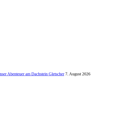
ser Aben­teuer am Dach­stein Glet­scher
7. August 2026