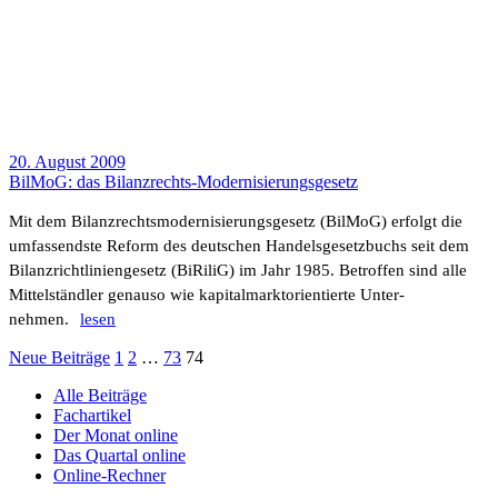
20. August 2009
BilMoG: das Bilan­z­­rechts-Moder­­ni­­sie­rungs­­­ge­­setz
Mit dem Bilanz­rechts­mo­der­ni­sie­rungs­ge­setz (BilMoG) erfolgt die
umfas­sendste Reform des deut­schen Handels­ge­setz­buchs seit dem
Bilanz­richt­li­ni­en­ge­setz (BiRiliG) im Jahr 1985. Betroffen sind alle
Mittel­ständler genauso wie kapi­tal­markt­ori­en­tierte Unter­
nehmen.
lesen
Neue Beiträge
1
2
…
73
74
Alle Beiträge
Fachartikel
Der Monat online
Das Quartal online
Online-Rechner