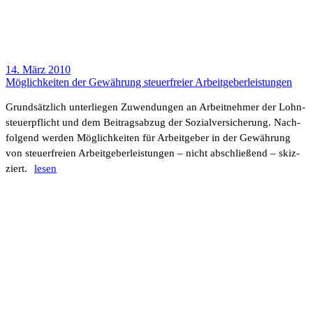
14. März 2010
Möglich­keiten der Gewäh­rung steu­er­freier Arbeit­ge­ber­leis­tungen
Grund­sätz­lich unter­liegen Zuwen­dungen an Arbeit­nehmer der Lohn­
steu­er­pflicht und dem Beitrags­abzug der Sozi­al­ver­si­che­rung. Nach­
fol­gend werden Möglich­keiten für Arbeit­geber in der Gewäh­rung
von steu­er­freien Arbeit­ge­ber­leis­tungen – nicht abschlie­ßend – skiz­
ziert.
lesen