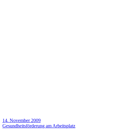
14. November 2009
Gesund­heits­för­de­rung am Arbeits­platz