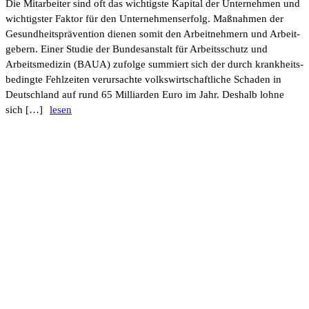
Die Mitar­beiter sind oft das wich­tigste Kapital der Unter­nehmen und
wich­tigster Faktor für den Unter­neh­mens­er­folg. Maßnahmen der
Gesund­heits­prä­ven­tion dienen somit den Arbeit­neh­mern und Arbeit­
ge­bern. Einer Studie der Bundes­an­stalt für Arbeits­schutz und
Arbeits­me­dizin (BAUA) zufolge summiert sich der durch krank­heits­
be­dingte Fehl­zeiten verur­sachte volks­wirt­schaft­liche Schaden in
Deutsch­land auf rund 65 Milli­arden Euro im Jahr. Deshalb lohne
sich […]
lesen