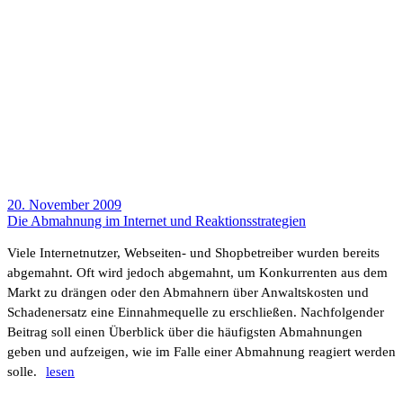
20. November 2009
Die Abmah­nung im Internet und Reak­ti­ons­stra­te­gien
Viele Inter­net­nutzer, Webseiten- und Shop­be­treiber wurden bereits
abge­mahnt. Oft wird jedoch abge­mahnt, um Konkur­renten aus dem
Markt zu drängen oder den Abmah­nern über Anwalts­kosten und
Scha­den­er­satz eine Einnah­me­quelle zu erschließen. Nach­fol­gender
Beitrag soll einen Über­blick über die häufigsten Abmah­nungen
geben und aufzeigen, wie im Falle einer Abmah­nung reagiert werden
solle.
lesen