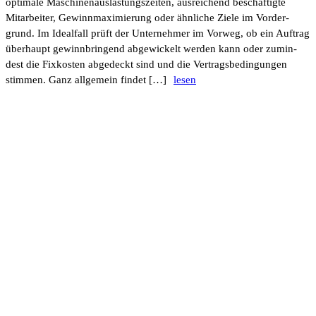
opti­male Maschi­nen­aus­las­tungs­zeiten, ausrei­chend beschäf­tigte
Mitar­beiter, Gewinn­ma­xi­mie­rung oder ähnliche Ziele im Vorder­
grund. Im Ideal­fall prüft der Unter­nehmer im Vorweg, ob ein Auftrag
über­haupt gewinn­brin­gend abge­wi­ckelt werden kann oder zumin­
dest die Fixkosten abge­deckt sind und die Vertrags­be­din­gungen
stimmen. Ganz allge­mein findet […]
lesen