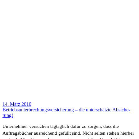
14. März 2010
Betriebs­un­ter­bre­chungs­ver­si­che­rung – die unter­schätzte Absi­che­
rung!
Unter­nehmer versu­chen tagtäg­lich dafür zu sorgen, dass die
Auftrags­bü­cher ausrei­chend gefüllt sind. Nicht selten stehen hierbei