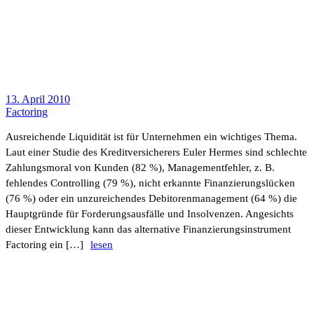
13. April 2010
Facto­ring
Ausrei­chende Liqui­dität ist für Unter­nehmen ein wich­tiges Thema.
Laut einer Studie des Kredit­ver­si­che­rers Euler Hermes sind schlechte
Zahlungs­moral von Kunden (82 %), Manage­ment­fehler, z. B.
fehlendes Control­ling (79 %), nicht erkannte Finan­zie­rungs­lü­cken
(76 %) oder ein unzu­rei­chendes Debi­to­ren­ma­nage­ment (64 %) die
Haupt­gründe für Forde­rungs­aus­fälle und Insol­venzen. Ange­sichts
dieser Entwick­lung kann das alter­na­tive Finan­zie­rungs­in­stru­ment
Facto­ring ein […]
lesen