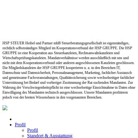
HSP STEUER Heibel und Partner mbB Steuerberatungsgesellschaft ist eigenständiges,
rechtlich selbstständiges Mitglied im Kooperationsverbund der HSP GRUPPE. Die HSP
GRUPPE ist eine Kooperation aus Steuerkanzleien, Rechtsanwaltskanzleien und
Wirtschaftsprüfungskanzleien. Mandatsverhältnisse werden ausschließlich mit uns und
nicht mit dem Kooperationsverbund oder anderen angeschlossenen Kanzleien geschlossen.
Die Mitgliedskanzleien der HSP GRUPPE kooperieren u. a. in den Bereichen IT,
Datenschutz und Datensicherheit, Personalmanagement, Marketing, fachlicher Austausch
und gemeinsame Fachveranstaltungen, Qualitätssicherung sowie wechselseitiger fachlicher
Unterstützung bei Bedarf und vorheriger Zustimmung der Rat suchenden Mandanten. Zur
Wahrung der Verschwiegenheitspflicht ist eine wechselseitige Einsichtnahme in Daten ohne
Einwilligung des Mandanten technisch ausgeschlossen. Unsere Mandanten profitieren
jedoch von der breiten Wissensbasis in den vorgenannten Bereichen.
Profil
Profil
Standort & Ausstattung