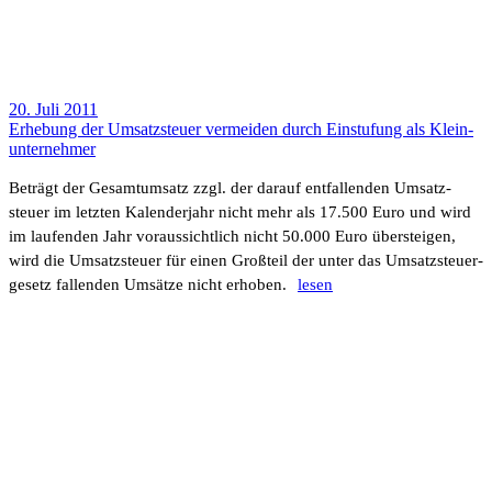
20. Juli 2011
Erhe­bung der Umsatz­steuer vermeiden durch Einstu­fung als Klein­
un­ter­nehmer
Beträgt der Gesamt­um­satz zzgl. der darauf entfal­lenden Umsatz­
steuer im letzten Kalen­der­jahr nicht mehr als 17.500 Euro und wird
im laufenden Jahr voraus­sicht­lich nicht 50.000 Euro über­steigen,
wird die Umsatz­steuer für einen Groß­teil der unter das Umsatz­steu­er­
ge­setz fallenden Umsätze nicht erhoben.
lesen