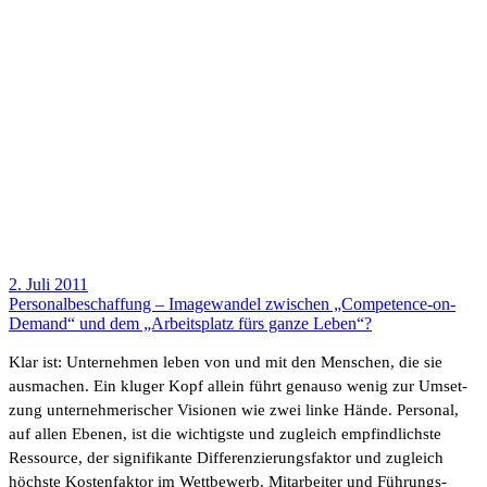
2. Juli 2011
Perso­nal­be­schaf­fung – Image­wandel zwischen „Compe­­tence-on-
Demand“ und dem „Arbeits­platz fürs ganze Leben“?
Klar ist: Unter­nehmen leben von und mit den Menschen, die sie
ausma­chen. Ein kluger Kopf allein führt genauso wenig zur Umset­
zung unter­neh­me­ri­scher Visionen wie zwei linke Hände. Personal,
auf allen Ebenen, ist die wich­tigste und zugleich empfind­lichste
Ressource, der signi­fi­kante Diffe­ren­zie­rungs­faktor und zugleich
höchste Kosten­faktor im Wett­be­werb. Mitar­beiter und Führungs­