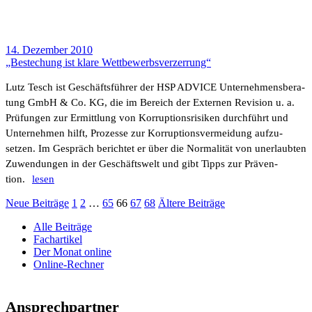
14. Dezember 2010
„Bestechung ist klare Wett­be­werbs­ver­zer­rung“
Lutz Tesch ist Geschäfts­führer der HSP ADVICE Unter­neh­mens­be­ra­
tung GmbH & Co. KG, die im Bereich der Externen Revi­sion u. a.
Prüfungen zur Ermitt­lung von Korrup­ti­ons­ri­siken durch­führt und
Unter­nehmen hilft, Prozesse zur Korrup­ti­ons­ver­mei­dung aufzu­
setzen. Im Gespräch berichtet er über die Norma­lität von uner­laubten
Zuwen­dungen in der Geschäfts­welt und gibt Tipps zur Präven­
tion.
lesen
Neue Beiträge
1
2
…
65
66
67
68
Ältere Beiträge
Alle Beiträge
Fachartikel
Der Monat online
Online-Rechner
Ansprechpartner