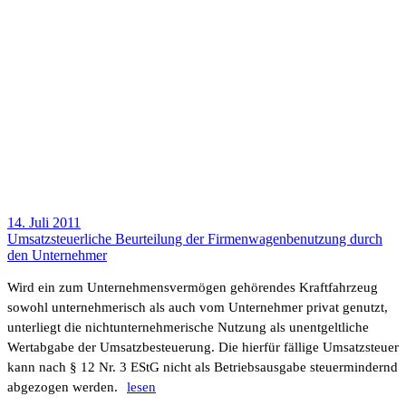
14. Juli 2011
Umsatz­steu­er­liche Beur­tei­lung der Firmen­wa­gen­be­nut­zung durch
den Unter­nehmer
Wird ein zum Unter­neh­mens­ver­mögen gehö­rendes Kraft­fahr­zeug
sowohl unter­neh­me­risch als auch vom Unter­nehmer privat genutzt,
unter­liegt die nicht­un­ter­neh­me­ri­sche Nutzung als unent­gelt­liche
Wert­ab­gabe der Umsatz­be­steue­rung. Die hierfür fällige Umsatz­steuer
kann nach § 12 Nr. 3 EStG nicht als Betriebs­aus­gabe steu­er­min­dernd
abge­zogen werden.
lesen