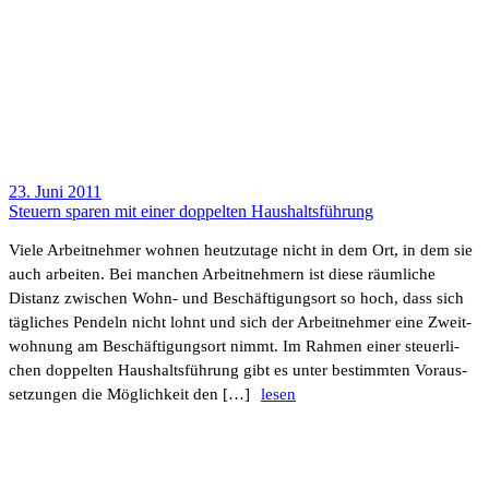
23. Juni 2011
Steuern sparen mit einer doppelten Haus­halts­füh­rung
Viele Arbeit­nehmer wohnen heut­zu­tage nicht in dem Ort, in dem sie
auch arbeiten. Bei manchen Arbeit­neh­mern ist diese räum­liche
Distanz zwischen Wohn- und Beschäf­ti­gungsort so hoch, dass sich
tägli­ches Pendeln nicht lohnt und sich der Arbeit­nehmer eine Zweit­
woh­nung am Beschäf­ti­gungsort nimmt. Im Rahmen einer steu­er­li­
chen doppelten Haus­halts­füh­rung gibt es unter bestimmten Voraus­
set­zungen die Möglich­keit den […]
lesen