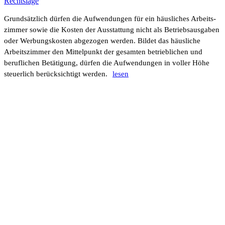
Rechts­lage
Grund­sätz­lich dürfen die Aufwen­dungen für ein häus­li­ches Arbeits­
zimmer sowie die Kosten der Ausstat­tung nicht als Betriebs­aus­gaben
oder Werbungs­kosten abge­zogen werden. Bildet das häus­liche
Arbeits­zimmer den Mittel­punkt der gesamten betrieb­li­chen und
beruf­li­chen Betä­ti­gung, dürfen die Aufwen­dungen in voller Höhe
steu­er­lich berück­sich­tigt werden.
lesen