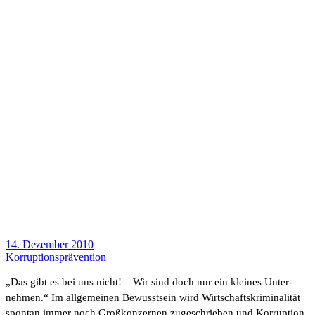
14. Dezember 2010
Korrup­ti­ons­prä­ven­tion
„Das gibt es bei uns nicht! – Wir sind doch nur ein kleines Unter­
nehmen.“ Im allge­meinen Bewusst­sein wird Wirtschaftskrimina­lität
spontan immer noch Groß­kon­zernen zuge­schrieben und Korrup­tion