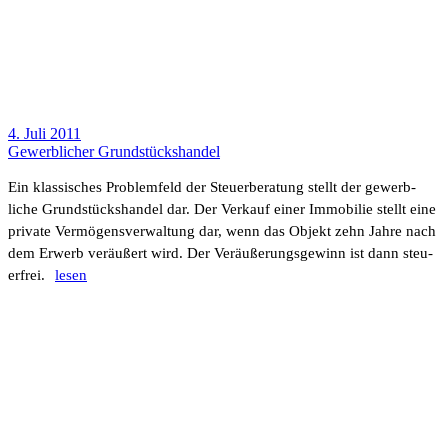
4. Juli 2011
Gewerb­li­cher Grund­stücks­handel
Ein klas­si­sches Problem­feld der Steuer­beratung stellt der gewerb­
liche Grund­stücks­handel dar. Der Verkauf einer Immo­bilie stellt eine
private Vermö­gens­ver­wal­tung dar, wenn das Objekt zehn Jahre nach
dem Erwerb veräu­ßert wird. Der Veräu­ße­rungs­ge­winn ist dann steu­
er­frei.
lesen