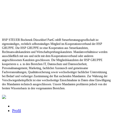
HSP STEUER Bochenek Düsseldorf PartG mbB Steuerberatungsgesellschaft ist
eigenständiges, rechtlich selbstständiges Mitglied im Kooperationsverbund der HSP
GRUPPE. Die HSP GRUPPE ist eine Kooperation aus Steuerkanzleien,
Rechtsanwaltskanzleien und Wirtschaftsprüfungskanzleien. Mandatsverhältnisse werden
ausschließlich mit uns und nicht mit dem Kooperationsverbund oder anderen
angeschlossenen Kanzleien geschlossen. Die Mitgliedskanzleien der HSP GRUPPE
kooperieren u. a. in den Bereichen IT, Datenschutz und Datensicherheit,
Personalmanagement, Marketing, fachlicher Austausch und gemeinsame
Fachveranstaltungen, Qualitätssicherung sowie wechselseitiger fachlicher Unterstützung
bei Bedarf und vorheriger Zustimmung der Rat suchenden Mandanten. Zur Wahrung der
Verschwiegenheitspflicht ist eine wechselseitige Einsichtnahme in Daten ohne Einwilligung
des Mandanten technisch ausgeschlossen. Unsere Mandanten profitieren jedoch von der
breiten Wissensbasis in den vorgenannten Bereichen.
Profil