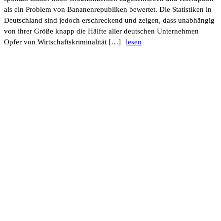
als ein Problem von Bana­nen­re­pu­bliken bewertet. Die Statis­tiken in
Deutsch­land sind jedoch erschre­ckend und zeigen, dass unab­hängig
von ihrer Größe knapp die Hälfte aller deut­schen Unter­nehmen
Opfer von Wirt­schafts­kri­mi­na­lität […]
lesen