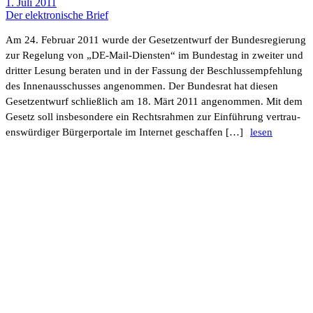
1. Juli 2011
Der elek­tro­ni­sche Brief
Am 24. Februar 2011 wurde der Gesetz­ent­wurf der Bundes­re­gie­rung
zur Rege­lung von „DE-Mail-Diensten“ im Bundestag in zweiter und
dritter Lesung beraten und in der Fassung der Beschluss­emp­feh­lung
des Innen­aus­schusses ange­nommen. Der Bundesrat hat diesen
Gesetz­ent­wurf schließ­lich am 18. Märt 2011 ange­nommen. Mit dem
Gesetz soll insbe­son­dere ein Rechts­rahmen zur Einfüh­rung vertrau­
ens­wür­diger Bürger­por­tale im Internet geschaffen […]
lesen