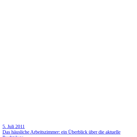
5. Juli 2011
Das häus­liche Arbeits­zimmer: ein Über­blick über die aktu­elle