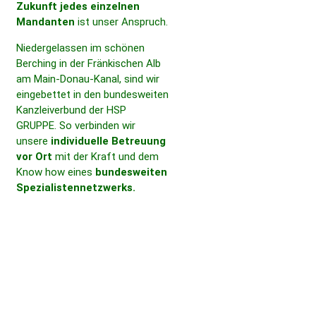
Zukunft jedes einzelnen
Mandanten
ist unser Anspruch.
Nieder­ge­lassen im schönen
Berching in der Frän­ki­schen Alb
am Main-Donau-Kanal, sind wir
einge­bettet in den bundes­weiten
Kanz­lei­ver­bund der HSP
GRUPPE. So verbinden wir
unsere
indi­vi­du­elle Betreuung
vor Ort
mit der Kraft und dem
Know how eines
bundes­weiten
Spezia­lis­ten­netz­werks.