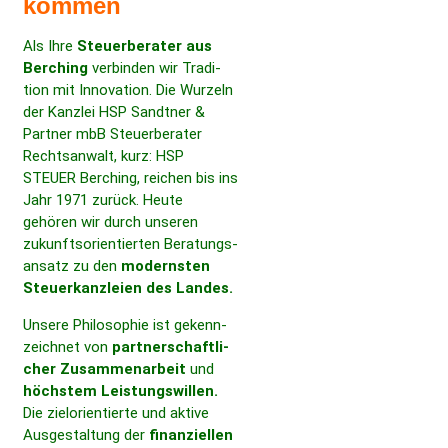
kommen
Als Ihre
Steuer­berater aus
Berching
verbinden wir Tradi­
tion mit Inno­va­tion. Die Wurzeln
der Kanzlei HSP Sandtner &
Partner mbB Steuer­berater
Rechts­an­walt, kurz: HSP
STEUER Berching, reichen bis ins
Jahr 1971 zurück. Heute
gehören wir durch unseren
zukunfts­ori­en­tierten Bera­tungs­
an­satz zu den
modernsten
Steuer­kanzleien des Landes.
Unsere Philo­so­phie ist gekenn­
zeichnet von
part­ner­schaft­li­
cher Zusam­men­ar­beit
und
höchstem Leis­tungs­willen.
Die ziel­ori­en­tierte und aktive
Ausge­stal­tung der
finan­zi­ellen