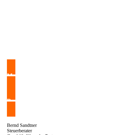
Mandats­an­frage
Bewer­bung
Bernd Sandtner
Steuer­berater