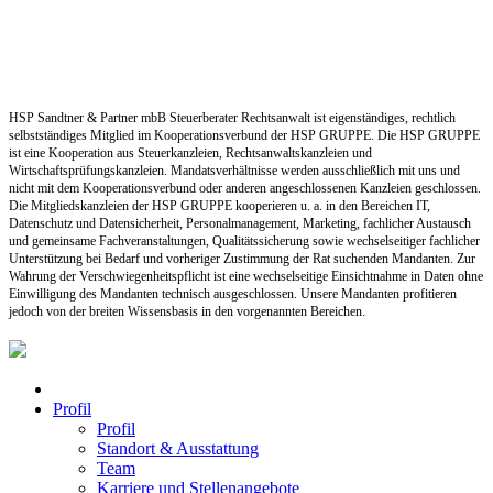
Part­ner­
schaft.
HSP Sandtner & Partner mbB Steuerberater Rechtsanwalt ist eigenständiges, rechtlich
selbstständiges Mitglied im Kooperationsverbund der HSP GRUPPE. Die HSP GRUPPE
ist eine Kooperation aus Steuerkanzleien, Rechtsanwaltskanzleien und
Wirtschaftsprüfungskanzleien. Mandatsverhältnisse werden ausschließlich mit uns und
nicht mit dem Kooperationsverbund oder anderen angeschlossenen Kanzleien geschlossen.
Die Mitgliedskanzleien der HSP GRUPPE kooperieren u. a. in den Bereichen IT,
Datenschutz und Datensicherheit, Personalmanagement, Marketing, fachlicher Austausch
und gemeinsame Fachveranstaltungen, Qualitätssicherung sowie wechselseitiger fachlicher
Unterstützung bei Bedarf und vorheriger Zustimmung der Rat suchenden Mandanten. Zur
Wahrung der Verschwiegenheitspflicht ist eine wechselseitige Einsichtnahme in Daten ohne
Einwilligung des Mandanten technisch ausgeschlossen. Unsere Mandanten profitieren
jedoch von der breiten Wissensbasis in den vorgenannten Bereichen.
Profil
Profil
Standort & Ausstattung
Team
Karriere und Stellenangebote