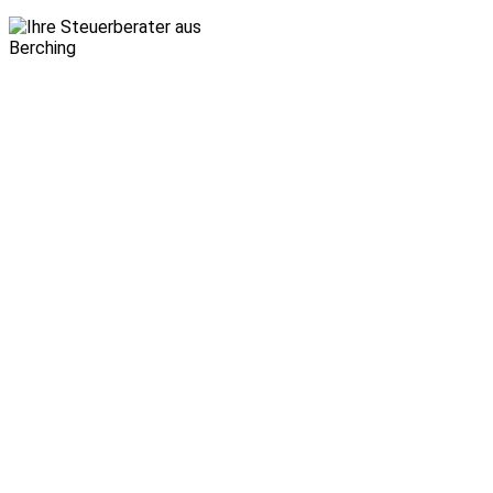
schaft­li­cher
Erfolg
sowie unter­
neh­me­ri­
sche und
persön­liche
Sicher­heit
durch
ausge­zeich­
nete Steuer­
beratung
aus
Berching
mit Herz,
Stärke und