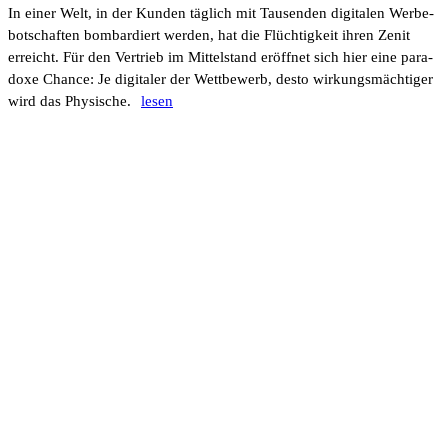
In einer Welt, in der Kunden täglich mit Tausenden digi­talen Werbe­
bot­schaften bombar­diert werden, hat die Flüch­tig­keit ihren Zenit
erreicht. Für den Vertrieb im Mittel­stand eröffnet sich hier eine para­
doxe Chance: Je digi­taler der Wett­be­werb, desto wirkungs­mäch­tiger
wird das Physi­sche.
lesen