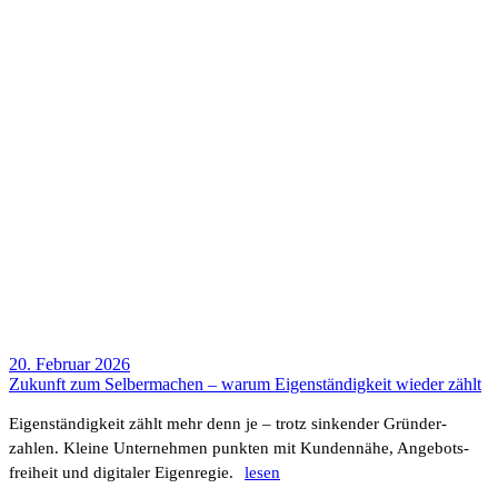
20. Februar 2026
Zukunft zum Selber­ma­chen – warum Eigen­stän­dig­keit wieder zählt
Eigen­stän­dig­keit zählt mehr denn je – trotz sinkender Grün­der­
zahlen. Kleine Unter­nehmen punkten mit Kunden­nähe, Ange­bots­
frei­heit und digi­taler Eigen­regie.
lesen