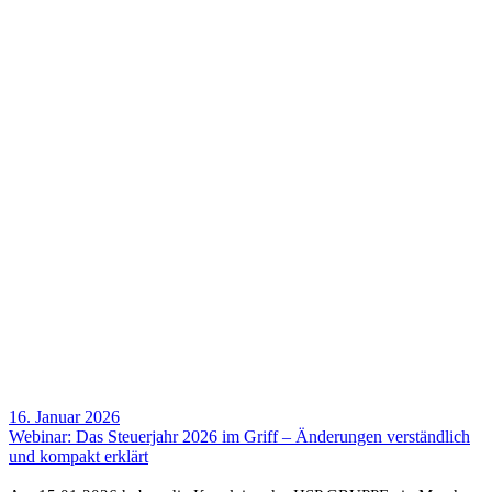
16. Januar 2026
Webinar: Das Steu­er­jahr 2026 im Griff – Ände­rungen verständ­lich
und kompakt erklärt