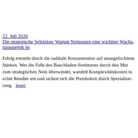
22. Juli 2026
Die stra­te­gi­sche Selek­tion: Warum Nein­sagen eine wich­tige Wachs­
tums­me­trik ist
Erfolg entsteht durch die radi­kale Konzen­tra­tion auf unan­ge­foch­tene
Stärken. Wer die Falle des Bauch­laden-Sorti­ments durch den Mut
zum stra­te­gi­schen Nein über­windet, wandelt Komple­xi­täts­kosten in
echte Rendite um und sichert sich die Preis­ho­heit durch Spezia­li­sie­
rung.
lesen