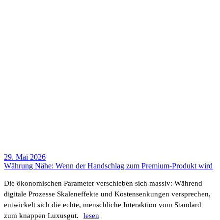
29. Mai 2026
Währung Nähe: Wenn der Hand­schlag zum Premium-Produkt wird
Die ökono­mi­schen Para­meter verschieben sich massiv: Während
digi­tale Prozesse Skalen­ef­fekte und Kosten­sen­kungen verspre­chen,
entwi­ckelt sich die echte, mensch­liche Inter­ak­tion vom Stan­dard
zum knappen Luxusgut.
lesen