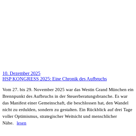
10. Dezember 2025
HSP KONGRESS 2025: Eine Chronik des Aufbruchs
Vom 27. bis 29. November 2025 war das Westin Grand München ein
Brenn­punkt des Aufbruchs in der Steu­er­be­ra­tungs­branche. Es war
das Mani­fest einer Gemein­schaft, die beschlossen hat, den Wandel
nicht zu erdulden, sondern zu gestalten. Ein Rück­blick auf drei Tage
voller Opti­mismus, stra­te­gi­scher Weit­sicht und mensch­li­cher
Nähe.
lesen