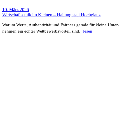
10. März 2026
Wirt­schafts­ethik im Kleinen – Haltung statt Hoch­glanz
Warum Werte, Authen­ti­zität und Fair­ness gerade für kleine Unter­
nehmen ein echter Wett­be­werbs­vor­teil sind.
lesen