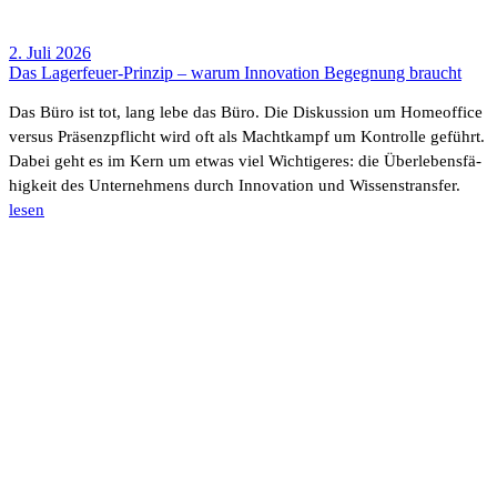
2. Juli 2026
Das Lager­­feuer-Prinzip – warum Inno­va­tion Begeg­nung braucht
Das Büro ist tot, lang lebe das Büro. Die Diskus­sion um Home­of­fice
versus Präsenz­pflicht wird oft als Macht­kampf um Kontrolle geführt.
Dabei geht es im Kern um etwas viel Wich­ti­geres: die Über­le­bens­fä­
hig­keit des Unter­neh­mens durch Inno­va­tion und Wissens­transfer.
lesen