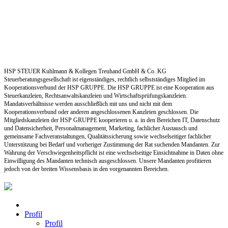
HSP STEUER Kuhlmann & Kollegen Treuhand GmbH & Co. KG
Steuerberatungsgesellschaft ist eigenständiges, rechtlich selbstständiges Mitglied im
Kooperationsverbund der HSP GRUPPE. Die HSP GRUPPE ist eine Kooperation aus
Steuerkanzleien, Rechtsanwaltskanzleien und Wirtschaftsprüfungskanzleien.
Mandatsverhältnisse werden ausschließlich mit uns und nicht mit dem
Kooperationsverbund oder anderen angeschlossenen Kanzleien geschlossen. Die
Mitgliedskanzleien der HSP GRUPPE kooperieren u. a. in den Bereichen IT, Datenschutz
und Datensicherheit, Personalmanagement, Marketing, fachlicher Austausch und
gemeinsame Fachveranstaltungen, Qualitätssicherung sowie wechselseitiger fachlicher
Unterstützung bei Bedarf und vorheriger Zustimmung der Rat suchenden Mandanten. Zur
Wahrung der Verschwiegenheitspflicht ist eine wechselseitige Einsichtnahme in Daten ohne
Einwilligung des Mandanten technisch ausgeschlossen. Unsere Mandanten profitieren
jedoch von der breiten Wissensbasis in den vorgenannten Bereichen.
Profil
Profil