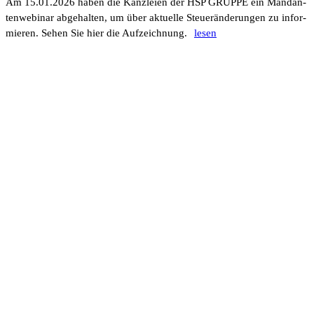
Am 15.01.2026 haben die Kanz­leien der HSP GRUPPE ein Mandan­
ten­web­inar abge­halten, um über aktu­elle Steu­er­än­de­rungen zu infor­
mieren. Sehen Sie hier die Aufzeich­nung.
lesen