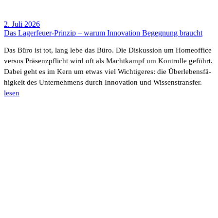
2. Juli 2026
Das Lager­­feuer-Prinzip – warum Inno­va­tion Begeg­nung braucht
Das Büro ist tot, lang lebe das Büro. Die Diskus­sion um Home­of­fice
versus Präsenz­pflicht wird oft als Macht­kampf um Kontrolle geführt.
Dabei geht es im Kern um etwas viel Wich­ti­geres: die Über­le­bens­fä­
hig­keit des Unter­neh­mens durch Inno­va­tion und Wissens­transfer.
lesen