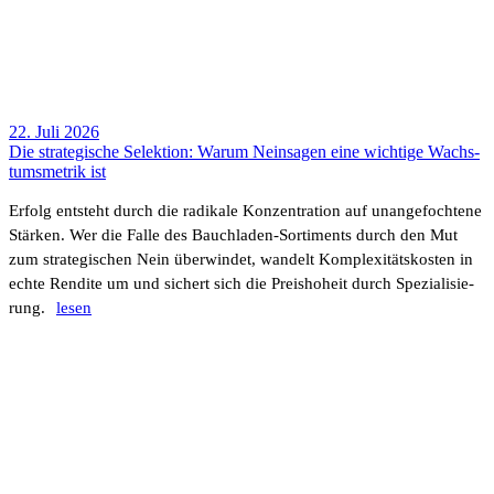
22. Juli 2026
Die stra­te­gi­sche Selek­tion: Warum Nein­sagen eine wich­tige Wachs­
tums­me­trik ist
Erfolg entsteht durch die radi­kale Konzen­tra­tion auf unan­ge­foch­tene
Stärken. Wer die Falle des Bauch­laden-Sorti­ments durch den Mut
zum stra­te­gi­schen Nein über­windet, wandelt Komple­xi­täts­kosten in
echte Rendite um und sichert sich die Preis­ho­heit durch Spezia­li­sie­
rung.
lesen