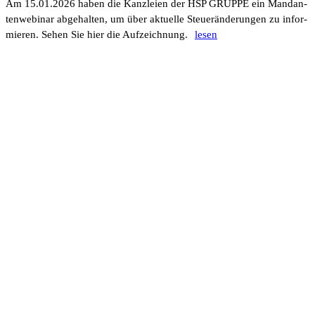
Am 15.01.2026 haben die Kanz­leien der HSP GRUPPE ein Mandan­
ten­web­inar abge­halten, um über aktu­elle Steu­er­än­de­rungen zu infor­
mieren. Sehen Sie hier die Aufzeich­nung.
lesen