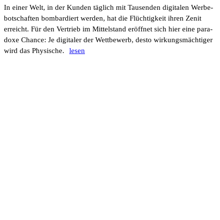
In einer Welt, in der Kunden täglich mit Tausenden digi­talen Werbe­
bot­schaften bombar­diert werden, hat die Flüch­tig­keit ihren Zenit
erreicht. Für den Vertrieb im Mittel­stand eröffnet sich hier eine para­
doxe Chance: Je digi­taler der Wett­be­werb, desto wirkungs­mäch­tiger
wird das Physi­sche.
lesen