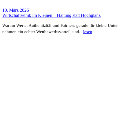
10. März 2026
Wirt­schafts­ethik im Kleinen – Haltung statt Hoch­glanz
Warum Werte, Authen­ti­zität und Fair­ness gerade für kleine Unter­
nehmen ein echter Wett­be­werbs­vor­teil sind.
lesen