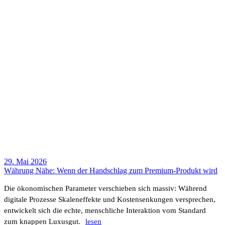
29. Mai 2026
Währung Nähe: Wenn der Hand­schlag zum Premium-Produkt wird
Die ökono­mi­schen Para­meter verschieben sich massiv: Während
digi­tale Prozesse Skalen­ef­fekte und Kosten­sen­kungen verspre­chen,
entwi­ckelt sich die echte, mensch­liche Inter­ak­tion vom Stan­dard
zum knappen Luxusgut.
lesen