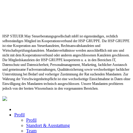
HSP STEUER May Steuerberatungsgesellschaft mbH ist eigenständiges, rechtlich
selbstständiges Mitglied im Kooperationsverbund der HSP GRUPPE. Die HSP GRUPPE
ist eine Kooperation aus Steuerkanzleien, Rechtsanwaltskanzleien und
Wirtschaftsprüfungskanzleien. Mandatsverhältnisse werden ausschließlich mit uns und
nicht mit dem Kooperationsverbund oder anderen angeschlossenen Kanzleien geschlossen.
Die Mitgliedskanzleien der HSP GRUPPE kooperieren u. a. in den Bereichen IT,
Datenschutz und Datensicherheit, Personalmanagement, Marketing, fachlicher Austausch
und gemeinsame Fachveranstaltungen, Qualitätssicherung sowie wechselseitiger fachlicher
Unterstützung bei Bedarf und vorheriger Zustimmung der Rat suchenden Mandanten. Zur
Wahrung der Verschwiegenheitspflicht ist eine wechselseitige Einsichtnahme in Daten ohne
Einwilligung des Mandanten technisch ausgeschlossen. Unsere Mandanten profitieren
jedoch von der breiten Wissensbasis in den vorgenannten Bereichen.
Profil
Profil
Standort & Ausstattung
Team