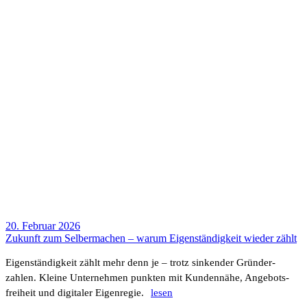
20. Februar 2026
Zukunft zum Selber­ma­chen – warum Eigen­stän­dig­keit wieder zählt
Eigen­stän­dig­keit zählt mehr denn je – trotz sinkender Grün­der­
zahlen. Kleine Unter­nehmen punkten mit Kunden­nähe, Ange­bots­
frei­heit und digi­taler Eigen­regie.
lesen