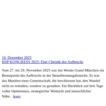
10. Dezember 2025
HSP KONGRESS 2025: Eine Chronik des Aufbruchs
Vom 27. bis 29. November 2025 war das Westin Grand München ein
Brenn­punkt des Aufbruchs in der Steu­er­be­ra­tungs­branche. Es war
das Mani­fest einer Gemein­schaft, die beschlossen hat, den Wandel
nicht zu erdulden, sondern zu gestalten. Ein Rück­blick auf drei Tage
voller Opti­mismus, stra­te­gi­scher Weit­sicht und mensch­li­cher
Nähe.
lesen