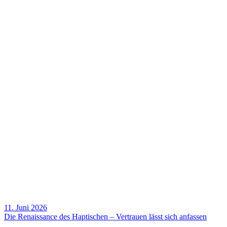
11. Juni 2026
Die Renais­sance des Hapti­schen – Vertrauen lässt sich anfassen