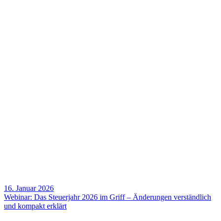
16. Januar 2026
Webinar: Das Steu­er­jahr 2026 im Griff – Ände­rungen verständ­lich
und kompakt erklärt