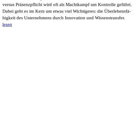
versus Präsenz­pflicht wird oft als Macht­kampf um Kontrolle geführt.
Dabei geht es im Kern um etwas viel Wich­ti­geres: die Über­le­bens­fä­
hig­keit des Unter­neh­mens durch Inno­va­tion und Wissens­transfer.
lesen