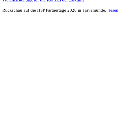
Rück­schau auf die HSP Part­ner­tage 2026 in Trave­münde.
lesen