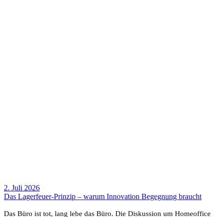
2. Juli 2026
Das Lager­­feuer-Prinzip – warum Inno­va­tion Begeg­nung braucht
Das Büro ist tot, lang lebe das Büro. Die Diskus­sion um Home­of­fice