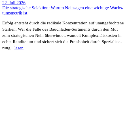
22. Juli 2026
Die stra­te­gi­sche Selek­tion: Warum Nein­sagen eine wich­tige Wachs­
tums­me­trik ist
Erfolg entsteht durch die radi­kale Konzen­tra­tion auf unan­ge­foch­tene
Stärken. Wer die Falle des Bauch­laden-Sorti­ments durch den Mut
zum stra­te­gi­schen Nein über­windet, wandelt Komple­xi­täts­kosten in
echte Rendite um und sichert sich die Preis­ho­heit durch Spezia­li­sie­
rung.
lesen