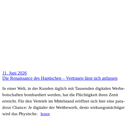
11. Juni 2026
Die Renais­sance des Hapti­schen – Vertrauen lässt sich anfassen
In einer Welt, in der Kunden täglich mit Tausenden digi­talen Werbe­
bot­schaften bombar­diert werden, hat die Flüch­tig­keit ihren Zenit
erreicht. Für den Vertrieb im Mittel­stand eröffnet sich hier eine para­
doxe Chance: Je digi­taler der Wett­be­werb, desto wirkungs­mäch­tiger
wird das Physi­sche.
lesen