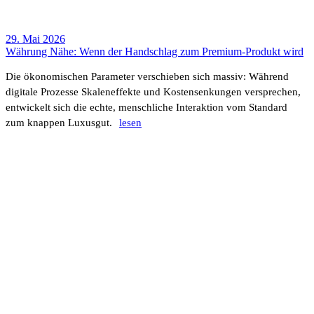
29. Mai 2026
Währung Nähe: Wenn der Hand­schlag zum Premium-Produkt wird
Die ökono­mi­schen Para­meter verschieben sich massiv: Während
digi­tale Prozesse Skalen­ef­fekte und Kosten­sen­kungen verspre­chen,
entwi­ckelt sich die echte, mensch­liche Inter­ak­tion vom Stan­dard
zum knappen Luxusgut.
lesen