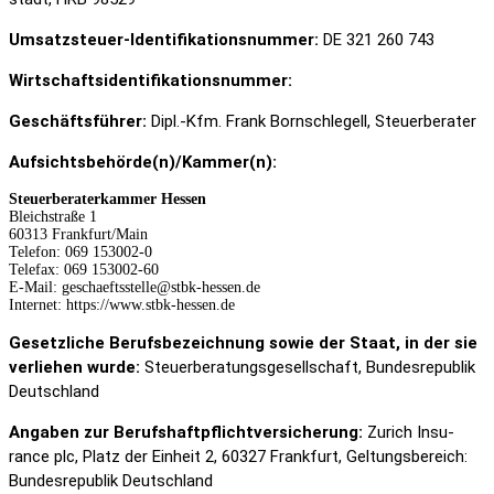
Umsatz­steuer-Iden­ti­fi­ka­ti­ons­nummer:
DE 321 260 743
Wirt­schafts­iden­ti­fi­ka­ti­ons­nummer:
Geschäfts­führer:
Dipl.-Kfm. Frank Born­schle­gell, Steuer­berater
Aufsichtsbehörde(n)/Kammer
(n)
:
Steu­er­be­ra­ter­kammer Hessen
Bleich­straße 1
60313 Frankfurt/Main
Telefon: 069 153002-0
Telefax: 069 153002-60
E-Mail: geschaeftsstelle@stbk-hessen.de
Internet: https://www.stbk-hessen.de
Gesetz­liche Berufs­be­zeich­nung sowie der Staat, in der sie
verliehen wurde:
Steuer­beratungs­gesellschaft, Bundes­re­pu­blik
Deutsch­land
Angaben zur Berufs­haft­pflicht­ver­si­che­rung:
Zurich Insu­
rance plc, Platz der Einheit 2, 60327 Frank­furt, Geltungs­be­reich:
Bundes­re­pu­blik Deutsch­land