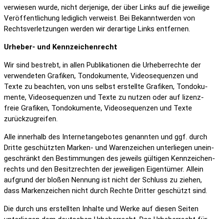
verwiesen wurde, nicht derje­nige, der über Links auf die jewei­lige
Veröf­fent­li­chung ledig­lich verweist. Bei Bekannt­werden von
Rechts­ver­let­zungen werden wir derar­tige Links entfernen.
Urheber- und Kenn­zei­chen­recht
Wir sind bestrebt, in allen Publi­ka­tionen die Urhe­ber­rechte der
verwen­deten Grafiken, Tondo­ku­mente, Video­se­quenzen und
Texte zu beachten, von uns selbst erstellte Grafiken, Tondo­ku­
mente, Video­se­quenzen und Texte zu nutzen oder auf lizenz­
freie Grafiken, Tondo­ku­mente, Video­se­quenzen und Texte
zurück­zu­greifen.
Alle inner­halb des Inter­net­an­ge­botes genannten und ggf. durch
Dritte geschützten Marken- und Waren­zei­chen unter­liegen unein­
ge­schränkt den Bestim­mungen des jeweils gültigen Kenn­zei­chen­
rechts und den Besitz­rechten der jewei­ligen Eigen­tümer. Allein
aufgrund der bloßen Nennung ist nicht der Schluss zu ziehen,
dass Marken­zei­chen nicht durch Rechte Dritter geschützt sind.
Die durch uns erstellten Inhalte und Werke auf diesen Seiten