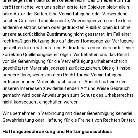
unter­liegen dem deut­schen Urhe­ber­recht. Das Urhe­ber­recht für
veröf­fent­lichte, von uns selbst erstellten Objekten bleibt allein
beim Autor der Seiten. Eine Verviel­fäl­ti­gung oder Verwen­dung
solcher Grafiken, Tondo­ku­mente, Video­se­quenzen und Texte in
anderen elek­tro­ni­schen oder gedruckten Publi­ka­tionen ist ohne
unsere ausdrück­liche Zustim­mung nicht gestattet. Im Fall einer
recht­mä­ßigen Nutzung des auf dieser Home­page zur Verfü­gung
gestellten Infor­ma­tions- und Bild­ma­te­rials muss dies unter einer
korrekten Quel­len­an­gabe erfolgen. Wir behalten uns das Recht
vor, die Geneh­mi­gung für die Verviel­fäl­ti­gung urhe­ber­recht­lich
geschützten Mate­rials jeder­zeit zurück­zu­ziehen. Dies gilt insbe­
son­dere dann, wenn von dem Recht für die Verviel­fäl­ti­gung
entspre­chenden Mate­rials nach unserer Ansicht auf eine den
unseren Inter­essen zuwi­der­lau­fenden Art und Weise Gebrauch
gemacht wird oder Anwei­sungen zum Schutz des Urhe­ber­rechts
nicht konse­quent einge­halten werden.
Wir über­nehmen in Verbin­dung mit dieser Geneh­mi­gung keinerlei
Gewähr­leis­tung oder Haftung für die Frei­heit von Rechten Dritter.
Haftungs­be­schrän­kung und Haftungs­aus­schluss