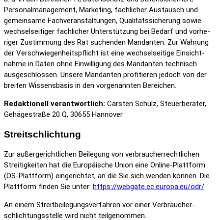
Perso­nal­ma­nage­ment, Marke­ting, fach­li­cher Austausch und
gemein­same Fach­ver­an­stal­tungen, Quali­täts­si­che­rung sowie
wech­sel­sei­tiger fach­li­cher Unter­stüt­zung bei Bedarf und vorhe­
riger Zustim­mung des Rat suchenden Mandanten. Zur Wahrung
der Verschwie­gen­heits­pflicht ist eine wech­sel­sei­tige Einsicht­
nahme in Daten ohne Einwil­li­gung des Mandanten tech­nisch
ausge­schlossen. Unsere Mandanten profi­tieren jedoch von der
breiten Wissens­basis in den vorge­nannten Berei­chen.
Redak­tio­nell verant­wort­lich:
Carsten Schulz, Steuer­berater,
Gehä­ge­straße 20 Q, 30655 Hannover
Streit­schlich­tung
Zur außer­ge­richt­li­chen Beile­gung von verbrau­cher­recht­li­chen
Strei­tig­keiten hat die Euro­päi­sche Union eine Online-Platt­form
(OS-Platt­form) einge­richtet, an die Sie sich wenden können. Die
Platt­form finden Sie unter:
https://webgate.ec.europa.eu/odr/
An einem Streit­bei­le­gungs­ver­fahren vor einer Verbrau­cher­
schlich­tungs­stelle wird nicht teil­ge­nommen.