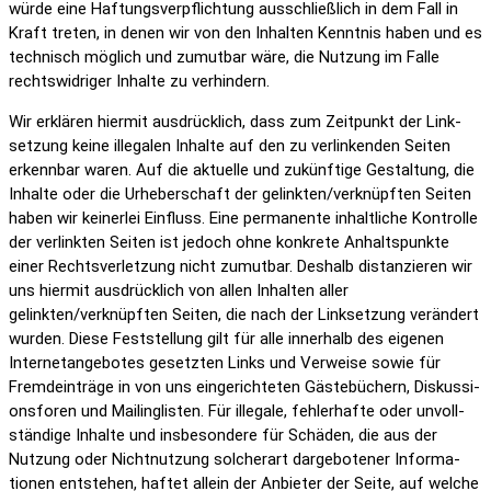
würde eine Haftungs­ver­pflich­tung ausschließ­lich in dem Fall in
Kraft treten, in denen wir von den Inhalten Kenntnis haben und es
tech­nisch möglich und zumutbar wäre, die Nutzung im Falle
rechts­wid­riger Inhalte zu verhin­dern.
Wir erklären hiermit ausdrück­lich, dass zum Zeit­punkt der Link­
set­zung keine ille­galen Inhalte auf den zu verlin­kenden Seiten
erkennbar waren. Auf die aktu­elle und zukünf­tige Gestal­tung, die
Inhalte oder die Urhe­ber­schaft der gelinkten/verknüpften Seiten
haben wir keinerlei Einfluss. Eine perma­nente inhalt­liche Kontrolle
der verlinkten Seiten ist jedoch ohne konkrete Anhalts­punkte
einer Rechts­ver­let­zung nicht zumutbar. Deshalb distan­zieren wir
uns hiermit ausdrück­lich von allen Inhalten aller
gelinkten/verknüpften Seiten, die nach der Link­set­zung verän­dert
wurden. Diese Fest­stel­lung gilt für alle inner­halb des eigenen
Inter­net­an­ge­botes gesetzten Links und Verweise sowie für
Fremd­ein­träge in von uns einge­rich­teten Gäste­bü­chern, Diskus­si­
ons­foren und Mailing­listen. Für ille­gale, fehler­hafte oder unvoll­
stän­dige Inhalte und insbe­son­dere für Schäden, die aus der
Nutzung oder Nicht­nut­zung solcherart darge­bo­tener Infor­ma­
tionen entstehen, haftet allein der Anbieter der Seite, auf welche