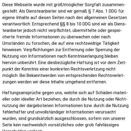
Diese Webseite wurde mit größt­mög­li­cher Sorg­falt zusam­men­
ge­stellt. Als Diens­te­an­bieter sind wir gemäß § 7 Abs. 1 DDG für
eigene Inhalte auf diesen Seiten nach den allge­meinen Gesetzen
verant­wort­lich. Entspre­chend §§ 8 bis 10 DDG sind wir als Diens­
te­an­bieter jedoch nicht verpflichtet, über­mit­telte oder gespei­
cherte fremde Infor­ma­tionen zu über­wa­chen oder nach
Umständen zu forschen, die auf eine rechts­wid­rige Tätig­keit
hinweisen. Verpflich­tungen zur Entfer­nung oder Sper­rung der
Nutzung von Infor­ma­tionen nach Kennt­nis­er­lan­gung bleiben
hiervon unbe­rührt. Eine dies­be­züg­liche Haftung ist vor dem Zeit­
punkt der Kenntnis einer konkreten Rechts­ver­let­zung nicht
möglich. Bei Bekannt­werden von entspre­chenden Rechts­ver­let­
zungen werden wir diese Inhalte umge­hend entfernen.
Haftungs­an­sprüche gegen uns, welche sich auf Schäden mate­ri­
eller oder ideeller Art beziehen, die durch die Nutzung oder Nicht­
nut­zung der darge­bo­tenen Infor­ma­tionen bzw. durch die Nutzung
fehler­hafter und unvoll­stän­diger Infor­ma­tionen verur­sacht
wurden, sind grund­sätz­lich ausge­schlossen, sofern von unserer
Seite kein nach­weis­lich vorsätz­li­ches oder grob fahr­läs­siges