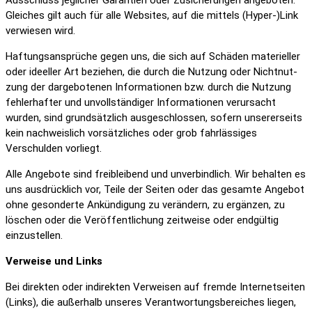
Ausschluss jegli­cher Garan­tien oder Zusi­che­rungen ange­boten.
Glei­ches gilt auch für alle Websites, auf die mittels (Hyper-)Link
verwiesen wird.
Haftungs­an­sprüche gegen uns, die sich auf Schäden mate­ri­eller
oder ideeller Art beziehen, die durch die Nutzung oder Nicht­nut­
zung der darge­bo­tenen Infor­ma­tionen bzw. durch die Nutzung
fehler­hafter und unvoll­stän­diger Infor­ma­tionen verur­sacht
wurden, sind grund­sätz­lich ausge­schlossen, sofern unse­rer­seits
kein nach­weis­lich vorsätz­li­ches oder grob fahr­läs­siges
Verschulden vorliegt.
Alle Ange­bote sind frei­blei­bend und unver­bind­lich. Wir behalten es
uns ausdrück­lich vor, Teile der Seiten oder das gesamte Angebot
ohne geson­derte Ankün­di­gung zu verän­dern, zu ergänzen, zu
löschen oder die Veröf­fent­li­chung zeit­weise oder endgültig
einzu­stellen.
Verweise und Links
Bei direkten oder indi­rekten Verweisen auf fremde Inter­net­seiten
(Links), die außer­halb unseres Verant­wor­tungs­be­rei­ches liegen,