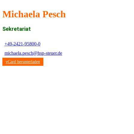
Michaela Pesch
Sekre­ta­riat
+49-2421-95800-0
michaela.pesch@hsp-steuer.de
vCard herunterladen