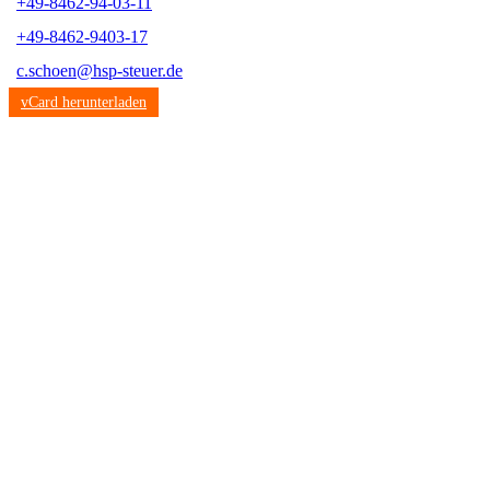
+49-8462-94-03-11
+49-8462-9403-17
c.schoen@hsp-steuer.de
vCard herunterladen