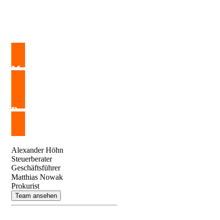
Mandats­an­frage
Bewer­bung
Alex­ander Höhn
Steuer­berater
Geschäfts­führer
Matthias Nowak
Proku­rist
Team ansehen