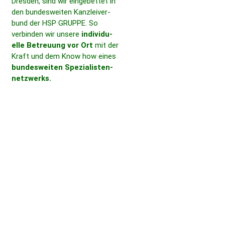
Dresden, sind wir einge­bettet in
den bundes­weiten Kanz­lei­ver­
bund der HSP GRUPPE. So
verbinden wir unsere
indi­vi­du­
elle Betreuung vor Ort
mit der
Kraft und dem Know how eines
bundes­weiten Spezia­lis­ten­
netz­werks.