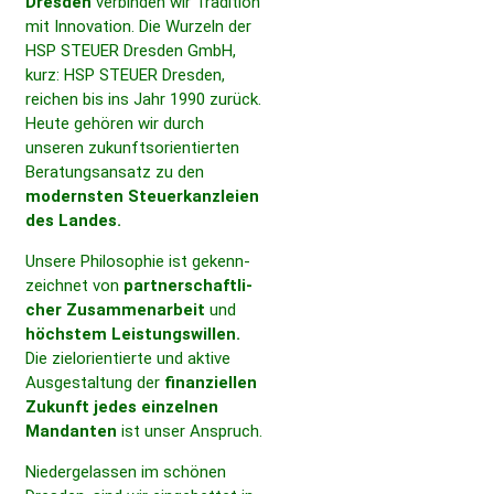
Dresden
verbinden wir Tradi­tion
mit Inno­va­tion. Die Wurzeln der
HSP STEUER Dresden GmbH,
kurz: HSP STEUER Dresden,
reichen bis ins Jahr 1990 zurück.
Heute gehören wir durch
unseren zukunfts­ori­en­tierten
Bera­tungs­an­satz zu den
modernsten Steuer­kanzleien
des Landes.
Unsere Philo­so­phie ist gekenn­
zeichnet von
part­ner­schaft­li­
cher Zusam­men­ar­beit
und
höchstem Leis­tungs­willen.
Die ziel­ori­en­tierte und aktive
Ausge­stal­tung der
finan­zi­ellen
Zukunft jedes einzelnen
Mandanten
ist unser Anspruch.
Nieder­ge­lassen im schönen