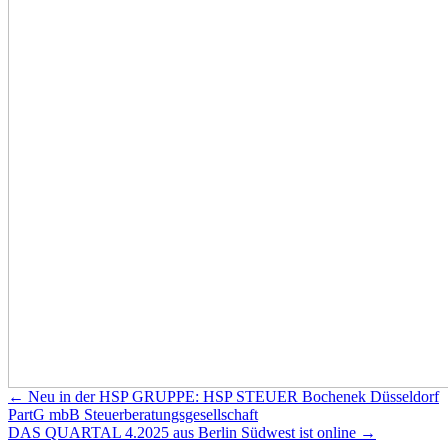
Beitragsnavigation
← Neu in der HSP GRUPPE: HSP STEUER Bochenek Düssel­dorf
PartG mbB Steuer­beratungs­gesellschaft
DAS QUARTAL 4.2025 aus Berlin Südwest ist online →