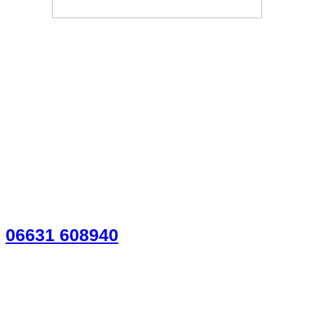
HSP STEUER 3 S Steuer­beratungs­gesellschaft
mbH
06631 608940