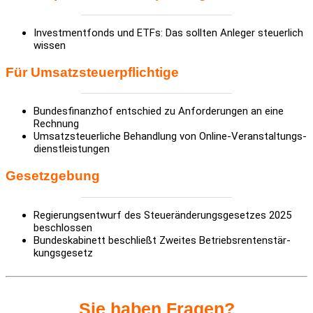
Invest­ment­fonds und ETFs: Das sollten Anleger steu­er­lich
wissen
Für
Umsatz­steu­er­pflich­tige
Bundes­fi­nanzhof entschied zu Anfor­de­rungen an eine
Rech­nung
Umsatz­steu­er­liche Behand­lung von Online-Veran­stal­tungs­
dienst­leis­tungen
Gesetz­ge­bung
Regie­rungs­ent­wurf des Steu­er­än­de­rungs­ge­setzes 2025
beschlossen
Bundes­ka­bi­nett beschließt Zweites Betriebs­ren­ten­stär­
kungs­ge­setz
Sie haben Fragen?