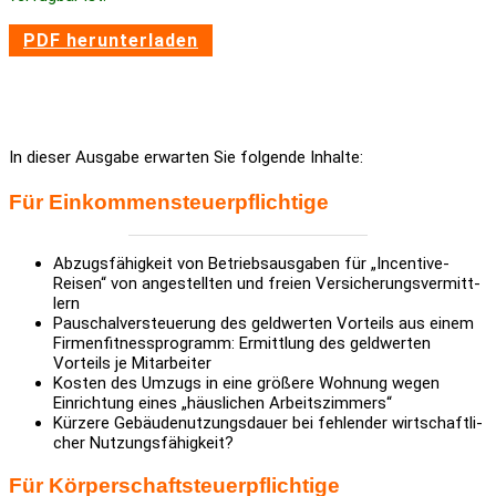
PDF herun­ter­laden
In dieser Ausgabe erwarten Sie folgende Inhalte:
Für Einkom­men­steu­er­pflich­tige
Abzugs­fä­hig­keit von Betriebs­aus­gaben für „Incen­tive-
Reisen“ von ange­stellten und freien Versi­che­rungs­ver­mitt­
lern
Pauschal­ver­steue­rung des geld­werten Vorteils aus einem
Firmen­fit­ness­pro­gramm: Ermitt­lung des geld­werten
Vorteils je Mitar­beiter
Kosten des Umzugs in eine größere Wohnung wegen
Einrich­tung eines „häus­li­chen Arbeits­zim­mers“
Kürzere Gebäu­de­nut­zungs­dauer bei fehlender wirt­schaft­li­
cher Nutzungs­fä­hig­keit?
Für Körper­schaft­steu­er­pflich­tige